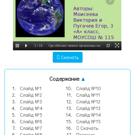
1
/
15
Где обитают живые организмы на
нашей планете? Авторы: Моисеева
Скачать
Виктория и Пугачев Егор, 3 «А» класс,
МОУСОШ 115 г. Пермь. - презентация,
Содержание
▲
слайд №1
Слайд №1
Слайд №10
Слайд №2
Слайд №11
Слайд №3
Слайд №12
Слайд №4
Слайд №13
Слайд №5
Слайд №14
Слайд №6
Слайд №15
Слайд №7
Скачать
Слайд №8
Похожие