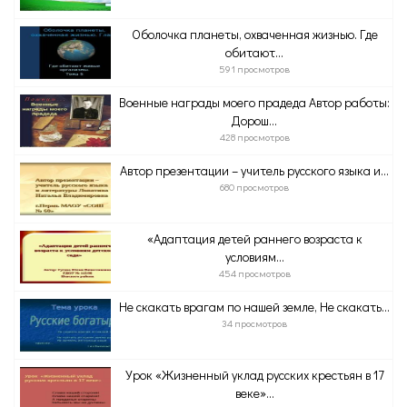
Оболочка планеты, охваченная жизнью. Где
обитают...
591 просмотров
Военные награды моего прадеда Автор работы:
Дорош...
428 просмотров
Автор презентации – учитель русского языка и...
680 просмотров
«Адаптация детей раннего возраста к
условиям...
454 просмотров
Не скакать врагам по нашей земле, Не скакать...
34 просмотров
Урок «Жизненный уклад русских крестьян в 17
веке»...