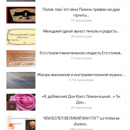
Палає пам`яті свіча Полинь травою на душі
гірчить...
27 просмотров
Мелодией одной звучат печаль и радость…
28 просмотров
Его стихов пленительная сладость Его стихов...
27 просмотров
Жанры вокальной и инструментальной музыки....
2 710 просмотров
«Я, доблесний Дон Кіхот Ламанчський…» Ти,
Дон...
29 просмотров
ЧЕМ БОЛЕЛ ВЕЛИКИЙ ВАН ГОГ? La tristesse
durera...
949 просмотров