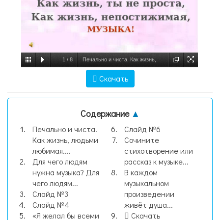
1
/
8
Печально и чиста. Как жизнь,
людьми любимая. Как жизнь, ты не проста,
Скачать
Как жизнь, непостижимая, МУЗЫКА!,
слайд №1
Содержание
▲
Печально и чиста.
Слайд №6
Как жизнь, людьми
Сочините
любимая....
стихотворение или
Для чего людям
рассказ к музыке...
нужна музыка? Для
В каждом
чего людям...
музыкальном
Слайд №3
произведении
Слайд №4
живёт душа...
«Я желал бы всеми
Скачать