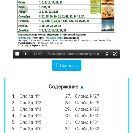
1
/
49
Всемирные экологические даты в
иллюстрацияхЯнварь 1, 11 Февраль 2, 11,
Скачать
19 Март 14, 15, 21, 22, 23 Апрель 4, 7, 15,
18-22, 19, 22 Май 3, 12, 15-15.06, 19, -
Содержание
▲
презентац, слайд №1
Слайд №1
Слайд №27
Слайд №2
Слайд №28
Слайд №3
Слайд №29
Слайд №4
Слайд №30
Слайд №5
Слайд №31
Слайд №6
Слайд №32