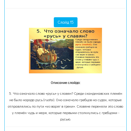
Слайд 15
Описание слайда:
5. Что означало слово «русь» у славян? Среди скандинавских племён
не было народа русь (ruotsi). Оно означало гребцов на судах, которые
отправлялись по пути «из варяг в греки». Словяне переняли это слово
у племён чудь и меря, которые первыми столкнулись с гребцами -
русью.