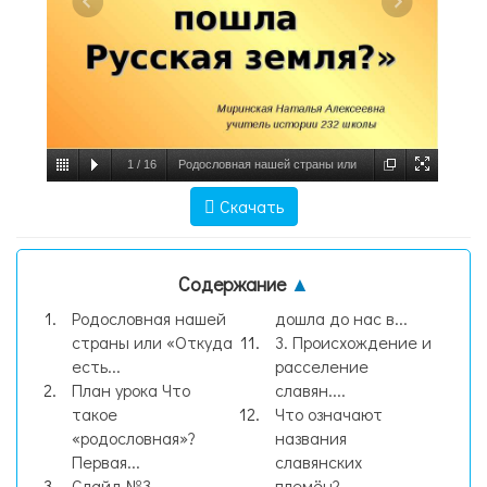
1
/
16
Родословная нашей страны или
«Откуда есть пошла Русская земля?»
Скачать
Миринская Наталья Алексеевна учитель
истории 232 школы, слайд №1
Содержание
▲
Родословная нашей
дошла до нас в...
страны или «Откуда
3. Происхождение и
есть...
расселение
План урока Что
славян....
такое
Что означают
«родословная»?
названия
Первая...
славянских
Слайд №3
племён?...