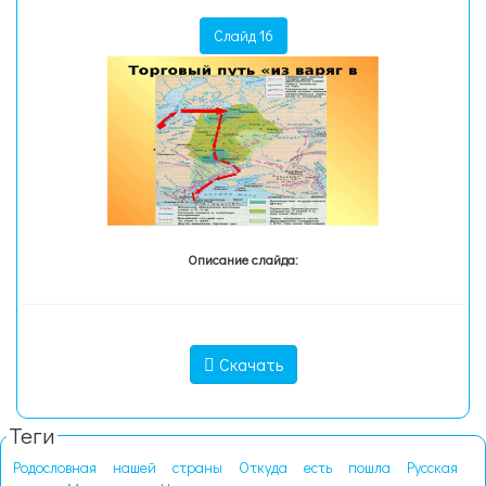
Слайд 16
Описание слайда:
Скачать
Теги
Родословная
нашей
страны
Откуда
есть
пошла
Русская