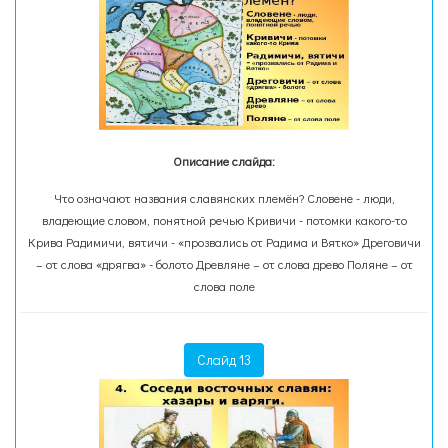
Описание слайда:
Что означают названия славянских племён? Словене - люди,
владеющие словом, понятной речью Кривичи - потомки какого-то
Крива Радимичи, вятичи - «прозвались от Радима и Вятко» Дреговичи
– от слова «дрягва» - болото Древляне – от слова древо Поляне – от
слова поле
Слайд 13