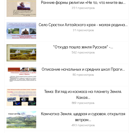
Ранние формы религии «Не то, что мните вы...
351 просмотров
Село Сростки Алтайского края - малая родина...
31 просмотров
"Откуда пошла земля Русская" -...
562 просмотров
Описание начальных и средних школ Праги...
80 просмотров
Тема: Взгляд из космоса на планету Земля.
Какая...
869 просмотров
Камчатка Земля, щедрая и суровая, открытая
ветрам...
493 просмотров