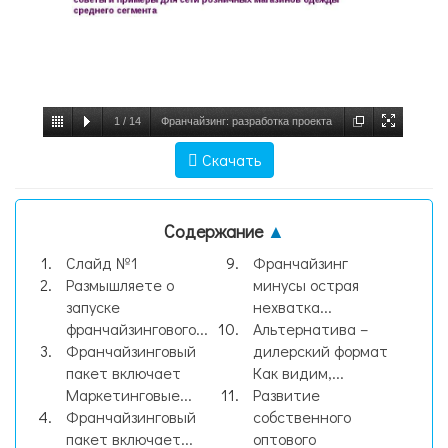
1
/
14
Франчайзинг: разработка проекта
советы и примеры для сети розничных
Скачать
магазинов одежды среднего сегмента. -
презентация, слайд №1
Содержание
▲
Слайд №1
Франчайзинг
Размышляете о
минусы острая
запуске
нехватка...
франчайзингового...
Альтернатива –
Франчайзинговый
дилерский формат
пакет включает
Как видим,...
Маркетинговые...
Развитие
Франчайзинговый
собственного
пакет включает...
оптового