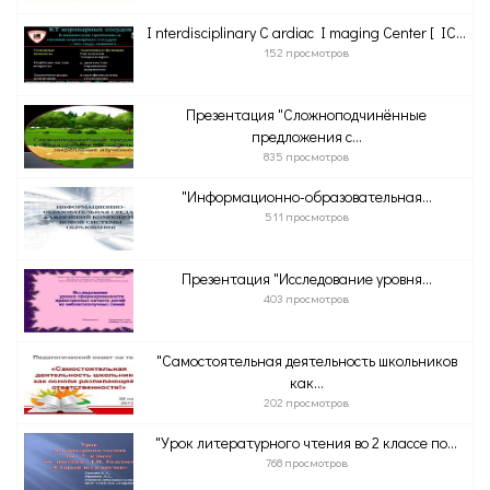
I nterdisciplinary C ardiac I maging Center [ IC...
152 просмотров
Презентация "Сложноподчинённые
предложения с...
835 просмотров
"Информационно-образовательная...
511 просмотров
Презентация "Исследование уровня...
403 просмотров
"Самостоятельная деятельность школьников
как...
202 просмотров
"Урок литературного чтения во 2 классе по...
768 просмотров