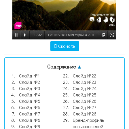
1
/
32
1 © TNS 2011 MMI Украина 2011
Украинцы в социальных сетях
Скачать
Подготовлено TNS 2011. - презентация,
слайд №1
Содержание
▲
Слайд №1
Слайд №22
Слайд №2
Слайд №23
Слайд №3
Слайд №24
Слайд №4
Слайд №25
Слайд №5
Слайд №26
Слайд №6
Слайд №27
Слайд №7
Слайд №28
Слайд №8
Бренд-профиль
Слайд №9
пользователей