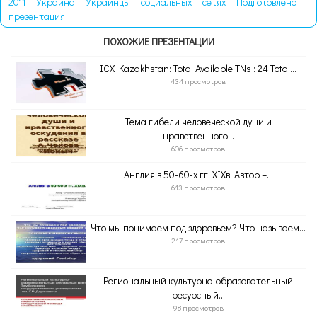
2011
Украина
Украинцы
социальных
сетях
Подготовлено
презентация
ПОХОЖИЕ ПРЕЗЕНТАЦИИ
ICX Kazakhstan: Total Available TNs : 24 Total...
434 просмотров
Тема гибели человеческой души и
нравственного...
606 просмотров
Англия в 50-60-х гг. XIXв. Автор –...
613 просмотров
Что мы понимаем под здоровьем? Что называем...
217 просмотров
Региональный культурно-образовательный
ресурсный...
98 просмотров