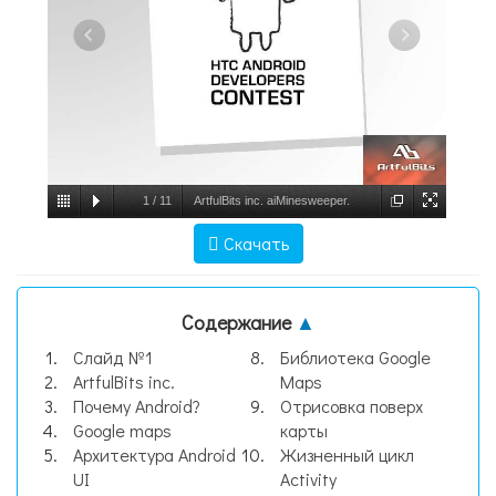
1
/
11
ArtfulBits inc. aiMinesweeper.
Первая в Украине игра для Android. Android
Скачать
custom components Anti-piracy движение
Готовые решения для Android-
Содержание
▲
разработчиков. - презентация, слайд №1
Слайд №1
Библиотека Google
ArtfulBits inc.
Maps
Почему Android?
Отрисовка поверх
Google maps
карты
Архитектура Android
Жизненный цикл
UI
Activity