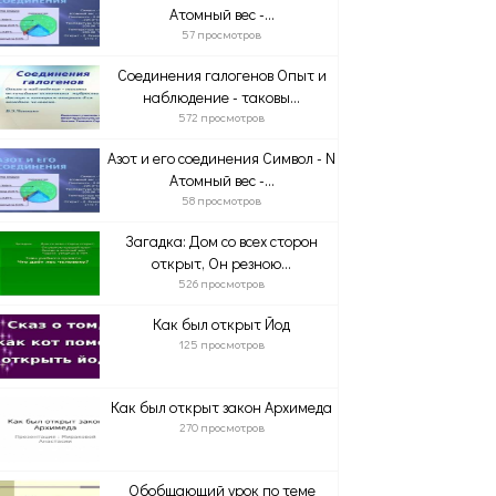
Атомный вес -...
57 просмотров
Соединения галогенов Опыт и
наблюдение - таковы...
572 просмотров
Азот и его соединения Символ - N
Атомный вес -...
58 просмотров
Загадка: Дом со всех сторон
открыт, Он резною...
526 просмотров
Как был открыт Йод
125 просмотров
Как был открыт закон Архимеда
270 просмотров
Обобщающий урок по теме