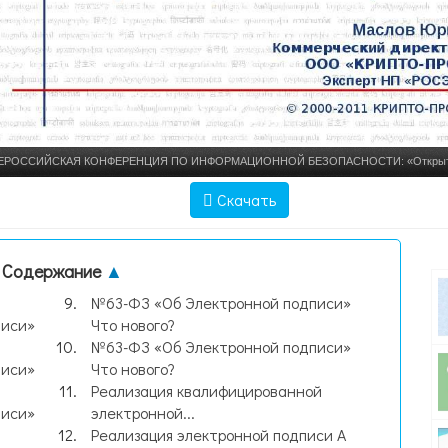
ВСЕРОССИЙСКАЯ КОНФЕРЕНЦИЯ ПО ИНФОРМАЦИОННОЙ БЕЗОПАСНОСТИ: «Открыто
оссии» Марий Эл, г. Йошкар-Ола, 15-17 сентября 2011г. © 2000-2011. - презентация, с
Скачать
Содержание
▲
№63-ФЗ «Об Электронной подписи»
писи»
Что нового?
№63-ФЗ «Об Электронной подписи»
писи»
Что нового?
Реализация квалифицированной
писи»
электронной...
Реализация электронной подписи А