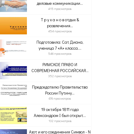
деловые коммуникации...
415 просмотров
Т р у х а н о в отдых &
развлечения...
454 просмотров
Подготовила: Сат Диана,
ученица 7 «А» класса....
546 просмотров
РИМСКОЕ ПРАВО И
СОВРЕМЕННАЯ РОССИЙСКАЯ...
352 просмотров
Председателю Правительства
России Путину...
676 просмотров
19 октября 1811 года
Александром I был открыт...
132 просмотров
Азот и его соединения Символ - N