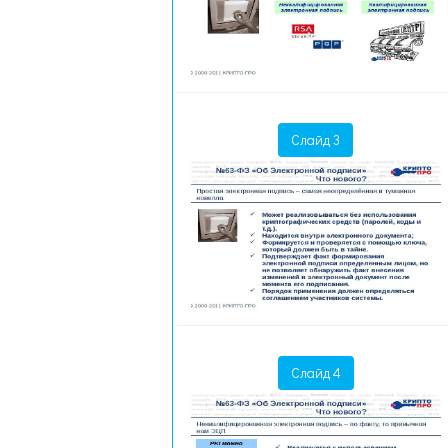
Слайд 3
Слайд 4