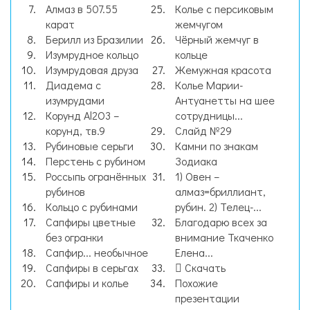
Алмаз в 507.55
Колье с персиковым
карат
жемчугом
Берилл из Бразилии
Чёрный жемчуг в
Изумрудное кольцо
кольце
Изумрудовая друза
Жемужная красота
Диадема с
Колье Марии-
изумрудами
Антуанетты на шее
Корунд Al2O3 –
сотрудницы...
корунд, тв.9
Слайд №29
Рубиновые серьги
Камни по знакам
Перстень с рубином
Зодиака
Россыпь огранённых
1) Овен –
рубинов
алмаз=бриллиант,
Кольцо с рубинами
рубин. 2) Телец-...
Сапфиры цветные
Благодарю всех за
без огранки
внимание Ткаченко
Сапфир... необычное
Елена...
Сапфиры в серьгах
Скачать
Сапфиры и колье
Похожие
презентации