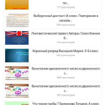
по...
177 просмотров
Выборочный диктант (6 класс. Повторение в
начале...
394 просмотров
Лингвистический проект Авторы: Галко Ксения
8...
114 просмотров
Коронный разряд Высоцкая Мария, 9-Б класс.
392 просмотров
Вычитание однозначного числа из двузначного
с...
384 просмотров
Вычитание однозначного числа из двузначного
с...
185 просмотров
Что такое грибы ? Бурмисова Татьяна, 4 класс