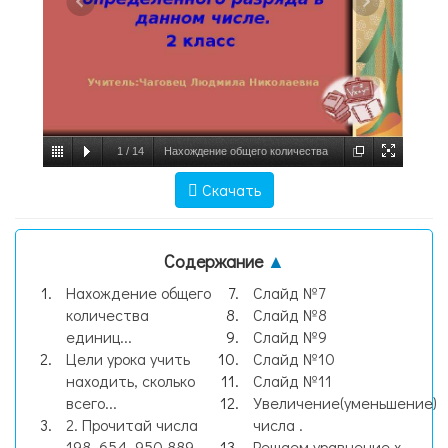
1
/
14
Нахождение общего количества
единиц определённого разряда в данном
Скачать
числе. 2 класс Учитель:Чаговец Людмила
Николаевна, слайд №1
Содержание
▲
Нахождение общего
Слайд №7
количества
Слайд №8
единиц...
Слайд №9
Цели урока учить
Слайд №10
находить, сколько
Слайд №11
всего...
Увеличение(уменьшение)
2. Прочитай числа
числа .
198, 654, 950 889,
Решаем уравнение х