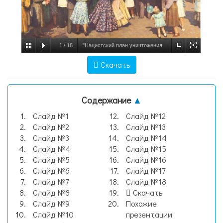
1
/
18
"Нацистский план уничтожения
СССР. План «Барбаросса»" - презентации
Скачать
по Истории скачать, слайд №1
Содержание
▲
Слайд №1
Слайд №12
Слайд №2
Слайд №13
Слайд №3
Слайд №14
Слайд №4
Слайд №15
Слайд №5
Слайд №16
Слайд №6
Слайд №17
Слайд №7
Слайд №18
Слайд №8
Скачать
Слайд №9
Похожие
Слайд №10
презентации