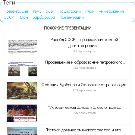
Теги
Презентация
тему
quot
Нацистский
план
уничтожения
СССР
План
Барбаросса
презентации
ПОХОЖИЕ ПРЕЗЕНТАЦИИ
Распа́д СССР — процессы системной
дезинтеграции,...
43 просмотров
"Просвещение и образование петровского...
722 просмотров
"Франция Бурбонов и Орлеанов: от революции...
959 просмотров
"Историческая основа «Слова о полку...
776 просмотров
"Истоки древнеармянского театра и его...