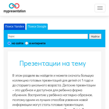
Перек
меню
Поиск Yandex
Поиск Google
на сайте
в интернете
Презентации на тему
Детские презентации,
В этом разделе вы найдете и можете скачать большую
страница 114
коллекцию готовых презентаций для детей от 1 года и
до старшего школьного возраста. Детские презентации
– это удобная и доступная для ребенка форма
обучения. Восприятие у ребёнка наглядно-образное,
поэтому одним из лучших способов усвоения новой
информации могут стать готовые презентации,