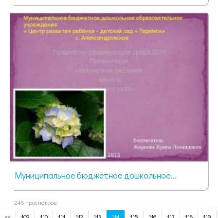
402 просмотра
Муниципальное бюджетное дошкольное...
248 просмотров
<<
109
110
111
112
113
114
115
116
117
118
119