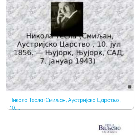
Никола Тесла (Смиљан, Аустријско Царство ,
10....
1659 просмотров