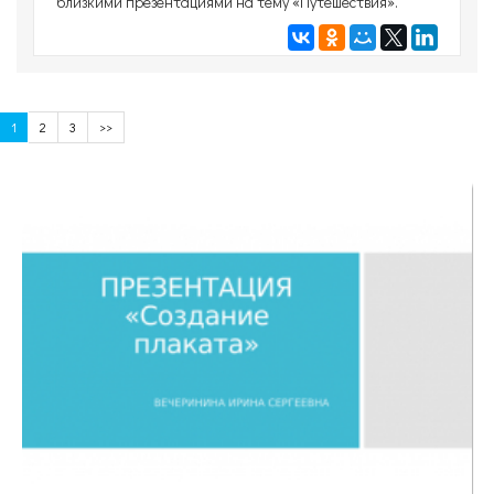
близкими презентациями на тему «Путешествия».
1
2
3
>>