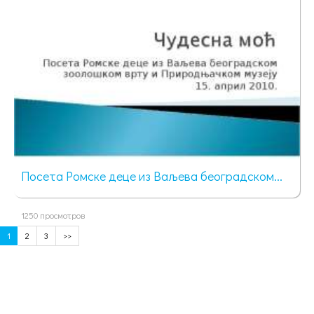
Посета Ромске деце из Ваљева београдском...
1250 просмотров
1
2
3
>>