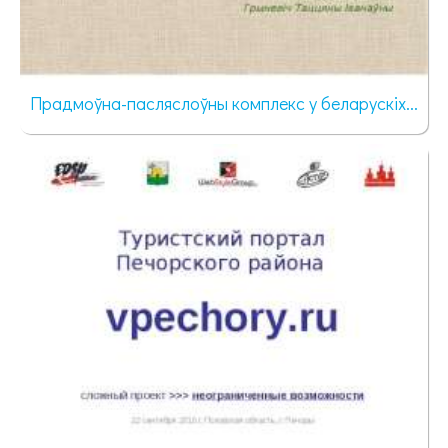
Прадмоўна-пасляслоўны комплекс у беларускіх...
943 просмотра