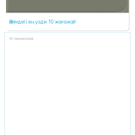
Әлемдегі ең үздік 10 жағажай
76 просмотров