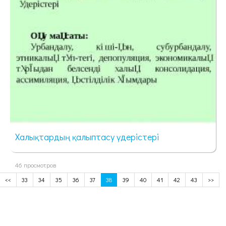
Халықтардың қалыптасу үдерістері
46 просмотров
<<
33
34
35
36
37
38
39
40
41
42
43
>>