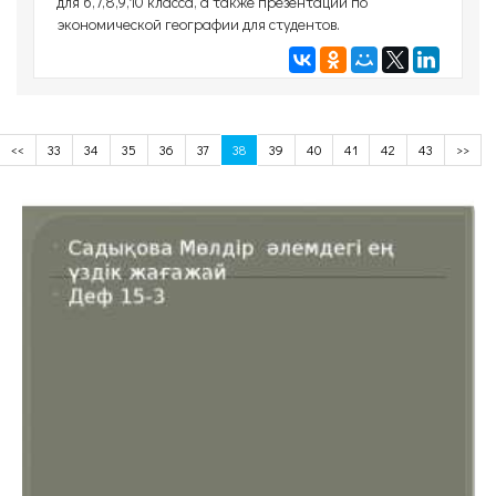
для 6,7,8,9,10 класса, а также презентации по
экономической географии для студентов.
<<
33
34
35
36
37
38
39
40
41
42
43
>>