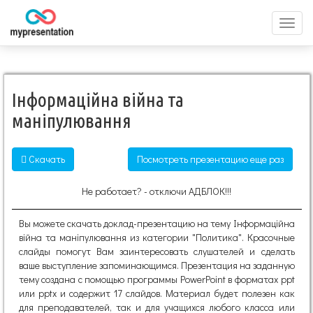
Перек
меню
Інформаційна війна та
маніпулювання
Скачать
Посмотреть презентацию еще раз
Не работает? - отключи АДБЛОК!!!
Вы можете скачать доклад-презентацию на тему Інформаційна
війна та маніпулювання из категории "Политика". Красочные
слайды помогут Вам заинтересовать слушателей и сделать
ваше выступление запоминающимся. Презентация на заданную
тему создана с помощью программы PowerPoint в форматах ppt
или pptx и содержит 17 слайдов. Материал будет полезен как
для преподавателей, так и для учащихся любого класса или