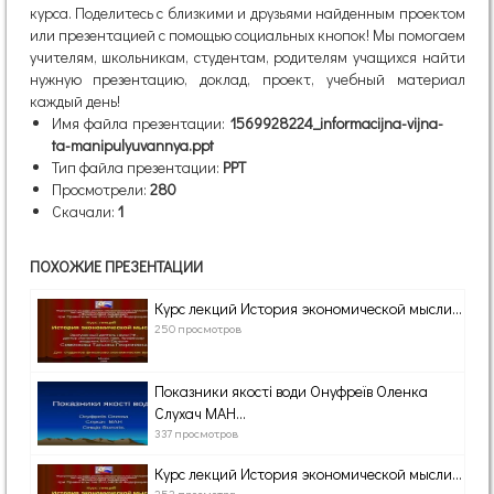
курса. Поделитесь с близкими и друзьями найденным проектом
или презентацией с помощью социальных кнопок! Мы помогаем
учителям, школьникам, студентам, родителям учащихся найти
нужную презентацию, доклад, проект, учебный материал
каждый день!
Имя файла презентации:
1569928224_informacijna-vijna-
ta-manipulyuvannya.ppt
Тип файла презентации:
PPT
Просмотрели:
280
Скачали:
1
ПОХОЖИЕ ПРЕЗЕНТАЦИИ
Курс лекций История экономической мысли...
250 просмотров
Показники якості води Онуфреїв Оленка
Слухач МАН...
337 просмотров
Курс лекций История экономической мысли...
252 просмотра