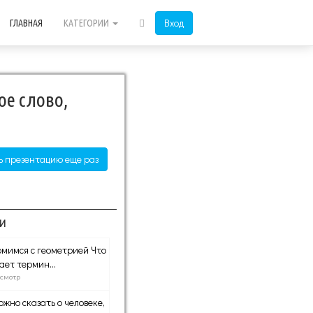
Вход
ГЛАВНАЯ
КАТЕГОРИИ
ое слово,
ь презентацию еще раз
И
мимся с геометрией Что
ает термин...
осмотр
ожно сказать о человеке,