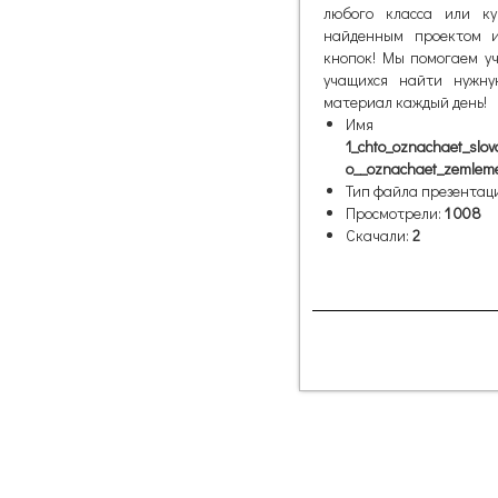
любого класса или ку
найденным проектом и
кнопок! Мы помогаем уч
учащихся найти нужну
материал каждый день!
Имя фай
1_chto_oznachaet_slov
o__oznachaet_zemleme
Тип файла презентац
Просмотрели:
1 008
Скачали:
2