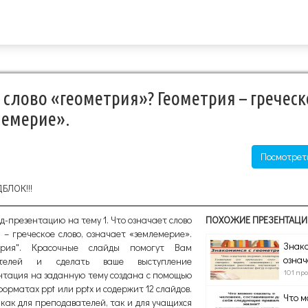
т слово «геометрия»? Геометрия – греческ
лемерие».
Посмотрет
ДБЛОК!!!
д-презентацию на тему 1. Что означает слово
ПОХОЖИЕ ПРЕЗЕНТАЦИ
– греческое слово, означает «землемерие».
Знако
трия". Красочные слайды помогут Вам
означ
шателей и сделать ваше выступление
101 пр
тация на заданную тему создана с помощью
орматах ppt или pptx и содержит 12 слайдов.
Что м
как для преподавателей, так и для учащихся