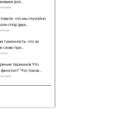
вившем для...
смотров
тавьте, что мы случайно
али спор двух...
смотра
за гуманность, что за
е слово при...
смотр
рение терминов Что
 фенотип? Что такое...
смотров