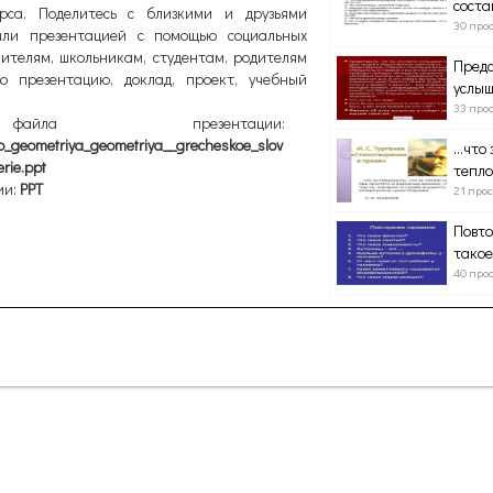
соста
рса. Поделитесь с близкими и друзьями
30 про
ли презентацией с помощью социальных
ителям, школьникам, студентам, родителям
Предс
ю презентацию, доклад, проект, учебный
услыш
33 про
ла презентации:
o_geometriya_geometriya__grecheskoe_slov
…что 
rie.ppt
тепло
ии:
PPT
21 про
Повто
такое
40 про