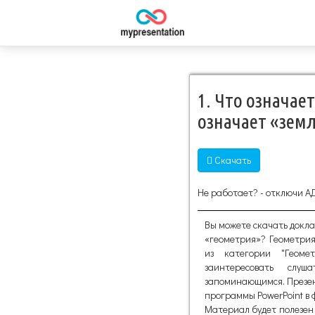
1. Что означае
означает «зем
Скачать
Не работает? - отключи А
Вы можете скачать докла
«геометрия»? Геометрия 
из категории "Геоме
заинтересовать слу
запоминающимся. Презен
программы PowerPoint в ф
Материал будет полезен 