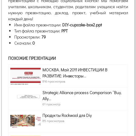
презентацией с помощью социальных кнопок! Мы помогаем
учителям, школьникам, студентам, родителям учащихся найти
нужную презентацию, доклад, проект, учебный материал
каждый день!
Имя файла презентации:
DIY-cupcake-box2.ppt
Тип файла презентации:
PPT
Просмотрели:
79
Скачали:
0
ПОХОЖИЕ ПРЕЗЕНТАЦИИ
МОСКВА, Май 2011 ИНВЕСТИЦИИ В
РАЗВИТИЕ: Инвесторы...
816 просмотров
Strategic Alliance process Comparison “Buy,
Ally...
61 просмотр
Продукты Rockwool для Diy
85 просмотров