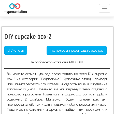
Перек
меню
DIY cupcake box-2
Скачать
Посмотреть презентацию еще раз
Не работает? - отключи АДБЛОК!!!
Вы можете скачать доклад-презентацию на тему DIY cupcake
box-2 из категории "Педагогика". Красочные слайды помогут
Вам заинтересовать слушателей и сделать ваше выступление
запоминающимся. Презентация на заданную тему создана с
помощью программы PowerPoint в форматах ppt или pptx и
содержит 2 слайдов. Материал будет полезен как для
преподавателей, так и для учащихся любого класса или курса.
Поделитесь с близкими и друзьями найденным проектом или