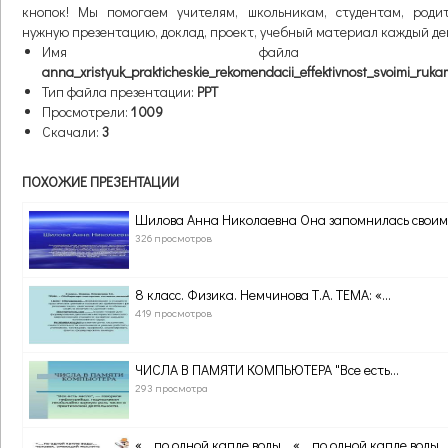
кнопок! Мы помогаем учителям, школьникам, студентам, роди
нужную презентацию, доклад, проект, учебный материал каждый де
Имя файла презен
anna_xristyuk_prakticheskie_rekomendacii_effektivnost_svoimi_ruka
Тип файла презентации:
PPT
Просмотрели:
1 009
Скачали:
3
ПОХОЖИЕ ПРЕЗЕНТАЦИИ
Шилова Анна Николаевна Она запомнилась своим.
326 просмотров
8 класс. Физика. Немчинова Т.А. ТЕМА: «...
419 просмотров
ЧИСЛА В ПАМЯТИ КОМПЬЮТЕРА "Все есть...
293 просмотра
«….по одной капле воды… «….по одной капле воды….