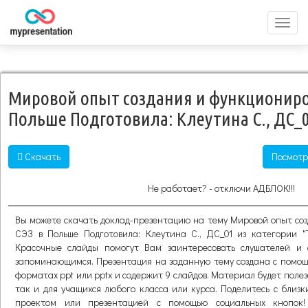
Перек
меню
Мировой опыт создания и функциониро
Польше Подготовила: Клеутина С., ДС_
Скачать
Посмотр
Не работает? - отключи АДБЛОК!!!
Вы можете скачать доклад-презентацию на тему Мировой опыт со
СЭЗ в Польше Подготовила: Клеутина С., ДС_01 из категории "
Красочные слайды помогут Вам заинтересовать слушателей и 
запоминающимся. Презентация на заданную тему создана с помощ
форматах ppt или pptx и содержит 9 слайдов. Материал будет полез
так и для учащихся любого класса или курса. Поделитесь с близ
проектом или презентацией с помощью социальных кнопок!