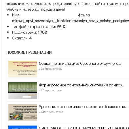
школьникам, студентам, родителям учащихся найти нужную през
учебный материал каждый день!
Имя файла презе
mirovoj_opyt_sozdaniya_i_funkcionirovaniya_sez_v_polshe_podgotovi
Тип файла презентации:
PPTX
Просмотрели:
1 788
Скачали:
4
ПОХОЖИЕ ПРЕЗЕНТАЦИИ
Создан по инициативе Северного окружного...
325 просмотров
Формирование таможенной системы в рамках...
425 просмотров
Урок анализа поэтического текста в 6 классе по...
2445 просмотров
СИСТЕМА ОЦЕНКИ ПЛАНИРУЕМЫХ РЕЗУЛЬТАТОВ О