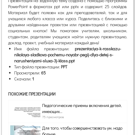
Презентация на заданную тему создана с помощью программы
PowerPoint в форматах ppt или pptx и содержит 25 слайдов.
Материал будет полезен как для преподавателей, так и для
учащихся любого класса или курса. Поделитесь с близкими и
друзьями найденным проектом или презентацией с помощью
социальных кнопок! Мы помогаем учителям, школьникам,
студентам, родителям учащихся найти нужную презентацию,
доклад, проект, учебный материал каждый день!
Имя файла презентации:
prezentaciya-k-rasskazu-
nikolaya-sladkova-pochemu-noyabr-pegij-dlya-detej-s-
narusheniyami-sluxa-3j-klass.ppt
Тип файла презентации:
PPT
Просмотрели:
65
Скачали:
1
ПОХОЖИЕ ПРЕЗЕНТАЦИИ
Педагогические приемы включения детей,
имеющих...
75 просмотров
Для того, чтобы совершенствовать ум, надо
больше...