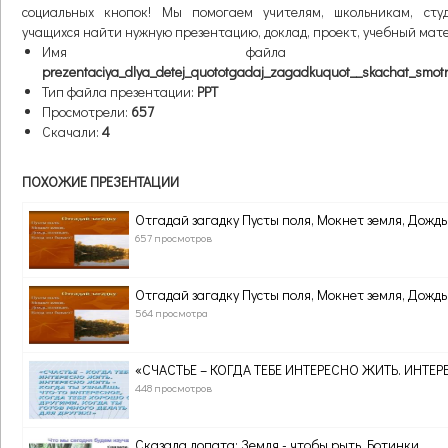
социальных кнопок! Мы помогаем учителям, школьникам, сту
учащихся найти нужную презентацию, доклад, проект, учебный мат
Имя файла презент
prezentaciya_dlya_detej_quototgadaj_zagadkuquot__skachat_smotr
Тип файла презентации:
PPT
Просмотрели:
657
Скачали:
4
ПОХОЖИЕ ПРЕЗЕНТАЦИИ
Отгадай загадку Пусты поля, Мокнет земля, Дождь.
657 просмотров
Отгадай загадку Пусты поля, Мокнет земля, Дождь.
564 просмотра
«СЧАСТЬЕ – КОГДА ТЕБЕ ИНТЕРЕСНО ЖИТЬ. ИНТЕРЕ
448 просмотров
Сказала лопата: Земля - чтобы рыть. Ботинки...