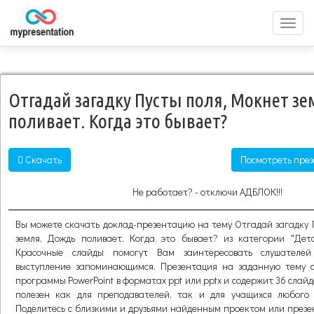
Перек
меню
Отгадай загадку Пусты поля, Мокнет з
поливает. Когда это бывает?
Скачать
Посмотреть през
Не работает? - отключи АДБЛОК!!!
Вы можете скачать доклад-презентацию на тему Отгадай загадку 
земля, Дождь поливает. Когда это бывает? из категории "Детс
Красочные слайды помогут Вам заинтересовать слушателе
выступление запоминающимся. Презентация на заданную тему 
программы PowerPoint в форматах ppt или pptx и содержит 36 слай
полезен как для преподавателей, так и для учащихся любого 
Поделитесь с близкими и друзьями найденным проектом или през