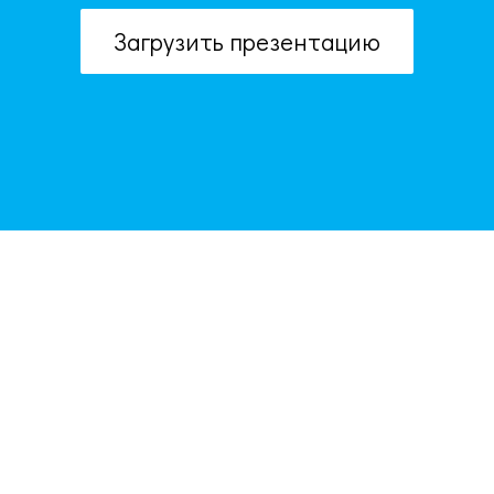
Загрузить презентацию
ОБРАТНАЯ СВЯЗЬ
Если не удалось найти презентацию, то Вы можете заказать её на
нашем сайте. Мы постараемся найти нужную Вам презентацию в
электронном виде и отправим ее по электронной почте.
Не стесняйтесь обращаться к нам, если у вас возникли вопросы или
пожелания: