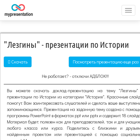
Перек
меню
"Лезгины" - презентации по Истории
Скачать
Посмотреть презентацию еще раз
Не работает? - отключи АДБЛОК!!!
Вы можете скачать доклад-презентацию на тему "Лезгины"
презентации по Истории из категории "История". Красочные слай
помогут Вам заинтересовать слушателей и сделать ваше выступлен
запоминающимся. Презентация на заданную тему создана с помощ
программы PowerPoint в форматах ppt или pptx и содержит 18 слайдо
Материал будет полезен как для преподавателей, так и для учащих
любого класса или курса. Поделитесь с близкими и друзья
найденным проектом или презентацией с помощью социальн