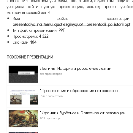
кнопок! Мы помогаем учителям, школьникам, студентам, родител
учащихся найти нужную презентацию, доклад, проект, учебн
материал каждый день!
Имя файла презентации:
prezentaciya_na_temu_quotlezginyquot__prezentacii_po_istorii.ppt
Тип файла презентации:
PPT
Просмотрели:
4 322
Скачали:
164
ПОХОЖИЕ ПРЕЗЕНТАЦИИ
Лезгины. История и расселение лезгин
55 просмотров
"Просвещение и образование петровского...
726 просмотров
"Франция Бурбонов и Орлеанов: от революции...
963 просмотра