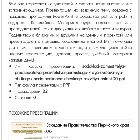
Вам заинтересовать слушателей и сделать ваше выступление
запоминающимся. Презентация на заданную тему создана с
помощью программы PowerPoint в форматах ppt или pptx и
содержит 15 слайдов. Материал будет полезен как для
преподавателей, так и для учащихся любого класса или курса.
Поделитесь с близкими и друзьями найденным проектом или
презентацией с помощью социальных кнопок! Мы помогаем
учителям, школьникам, студентам, родителям учащихся найти
нужную презентацию, доклад, проект, учебный материал
каждый день!
Имя файла презентации:
sodoklad-zamestitelya-
predsedatelya-pravitelstva-permskogo-kraya-cvetova-vyu-
ob-itogax-socialnoekonomicheskogo-razvitiya-osinskD0.ppt
Тип файла презентации:
PPT
Просмотрели:
82
Скачали:
0
ПОХОЖИЕ ПРЕЗЕНТАЦИИ
1 Заседание Правительства Пермского края
«Об...
406 просмотров