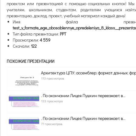
проектом или презентацией с помощью социальных кнопок! Мы
учителям, школьникам, студентам, родителям учащихся най
презентацию, доклад, проект, учебный материал каждый день!
Имя файла презентац
test_v_formate_ege_obosoblennye_opredeleniya_8_klass__prezentac
Тип файла презентации:
PPT
Просмотрели:
4 559
Скачали:
122
ПОХОЖИЕ ПРЕЗЕНТАЦИИ
Архитектура ЦПУ; ассемблер; формат данных; фор
113 просмотров
. По окончании Лицея Пушкин переезжает в...
133 просмотра
. По окончании Лицея Пушкин переезжает в...
77 просмотров