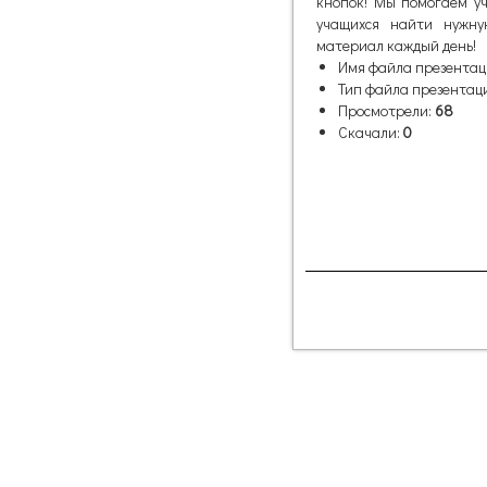
кнопок! Мы помогаем уч
учащихся найти нужну
материал каждый день!
Имя файла презентац
Тип файла презентац
Просмотрели:
68
Скачали:
0