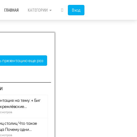
Вход
ГЛАВНАЯ
КАТЕГОРИИ
ь презентацию еще раз
И
нтация на тему: « Биг
 кремлёвские...
осмотров
иц столиц Что такое
ца Почему одни...
осмотров