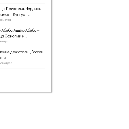
цы Прикамья. Чердынь –
амск – Кунгур –...
осмотра
-Абеба Адди́с-Абе́ба—
ца Эфиопии и...
смотра
ение двух столиц России
 и...
осмотров