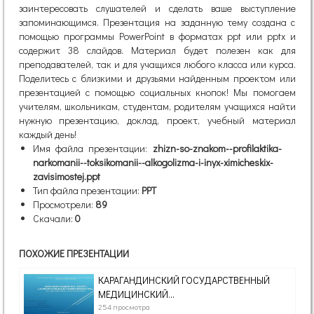
заинтересовать слушателей и сделать ваше выступление
запоминающимся. Презентация на заданную тему создана с
помощью программы PowerPoint в форматах ppt или pptx и
содержит 38 слайдов. Материал будет полезен как для
преподавателей, так и для учащихся любого класса или курса.
Поделитесь с близкими и друзьями найденным проектом или
презентацией с помощью социальных кнопок! Мы помогаем
учителям, школьникам, студентам, родителям учащихся найти
нужную презентацию, доклад, проект, учебный материал
каждый день!
Имя файла презентации:
zhizn-so-znakom--profilaktika-
narkomanii--toksikomanii--alkogolizma-i-inyx-ximicheskix-
zavisimostej.ppt
Тип файла презентации:
PPT
Просмотрели:
89
Скачали:
0
ПОХОЖИЕ ПРЕЗЕНТАЦИИ
КАРАГАНДИНСКИЙ ГОСУДАРСТВЕННЫЙ
МЕДИЦИНСКИЙ...
254 просмотра