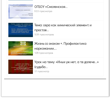
ОГБОУ «Смоленская...
933 просмотра
Тема: сера как химический элемент и
простое...
509 просмотров
Жизнь со знаком +. Профилактика
наркомании,...
128 просмотров
Урок на тему: «Иных уж нет, а те далече…»
(судьба...
31 просмотр