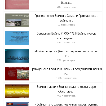
белых...
485 просмотров
Гражданская Война в Сомали Гражданская
война в...
73 просмотров
Северная Война (1700-1721) Война между
коалицией...
349 просмотров
«Война и дети» (Анализ отрывка из романа
Л.Н....
274 просмотров
Гражданская война в России Гражданская война
и...
1 033 просмотров
Война и дети «Война в одинаковой мере
облагает...
403 просмотров
«Война - это слезы, невинная кровь, руины,