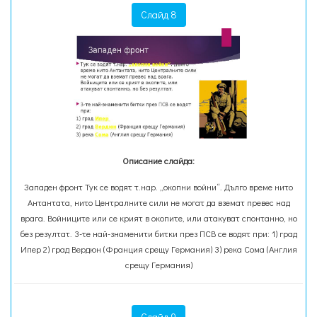
Слайд 8
Описание слайда:
Западен фронт Тук се водят т.нар. „окопни войни“. Дълго време нито
Антантата, нито Централните сили не могат да вземат превес над
врага. Войниците или се крият в окопите, или атакуват спонтанно, но
без резултат. 3-те най-знаменити битки през ПСВ се водят при: 1) град
Ипер 2) град Вердюн (Франция срещу Германия) 3) река Сома (Англия
срещу Германия)
Слайд 9