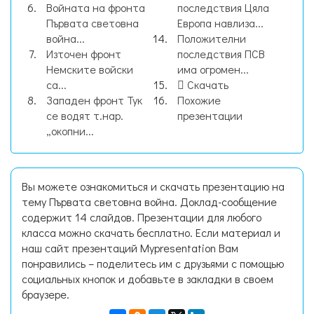
Войната на фронта
последствия Цяла
Първата световна
Европа навлиза...
война...
Положителни
Източен фронт
последствия ПСВ
Немските войски
има огромен...
са...
Скачать
Западен фронт Тук
Похожие
се водят т.нар.
презентации
„окопни...
Вы можете ознакомиться и скачать презентацию на
тему Първата световна война. Доклад-сообщение
содержит 14 слайдов. Презентации для любого
класса можно скачать бесплатно. Если материал и
наш сайт презентаций Mypresentation Вам
понравились – поделитесь им с друзьями с помощью
социальных кнопок и добавьте в закладки в своем
браузере.