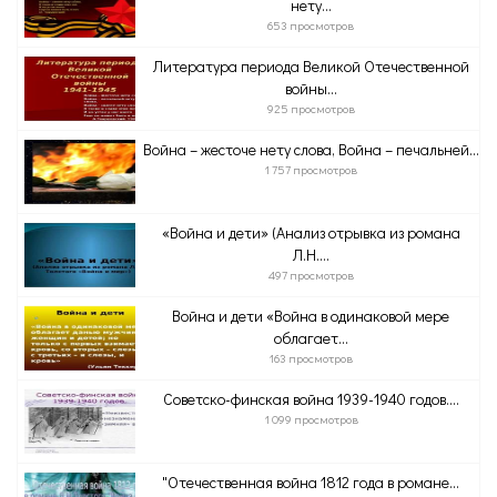
нету...
653 просмотров
Литература периода Великой Отечественной
войны...
925 просмотров
Война – жесточе нету слова, Война – печальней...
1 757 просмотров
«Война и дети» (Анализ отрывка из романа
Л.Н....
497 просмотров
Война и дети «Война в одинаковой мере
облагает...
163 просмотров
Советско-финская война 1939-1940 годов....
1 099 просмотров
"Отечественная война 1812 года в романе...