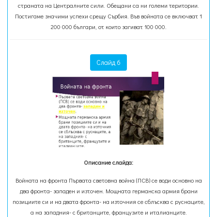
страната на Централните сили. Обещани са ни големи територии.
Постигамe значими успехи срещу Сърбия. Във войната се включват 1
200 000 българи, от които загиват 100 000.
Слайд 6
Описание слайда:
Войната на фронта Първата световна война (ПСВ) се води основно на
два фронта- западен и източен. Мощната германска армия брани
позициите си и на двата фронта- на източния се сблъсква с руснаците,
а на западния- с британците, французите и италианците.