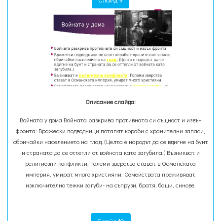
Описание слайда:
Войната у дома Войната разкрива противната си същност и извън
фронта: Вражески подводници потапят кораби с хранителни запаси,
обричайки населението на глад. (Целта е народът да се вдигне на бунт
и страната да се оттегли от войната като загубила.) Възникват и
религиозни конфликти. Големи зверства стават в Османската
империя, умират много християни. Семействата преживяват
изключително тежки загуби- на съпрузи, братя, бащи, синове.