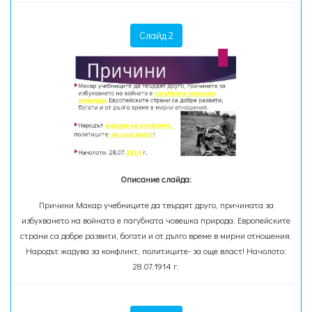
Слайд 2
Описание слайда:
Причини Макар учебниците да твърдят друго, причината за
избухването на войната е пагубната човешка природа. Европейските
страни са добре развити, богати и от дълго време в мирни отношения.
Народът жадува за конфликт, политиците- за още власт! Начолото:
28.07.1914 г.