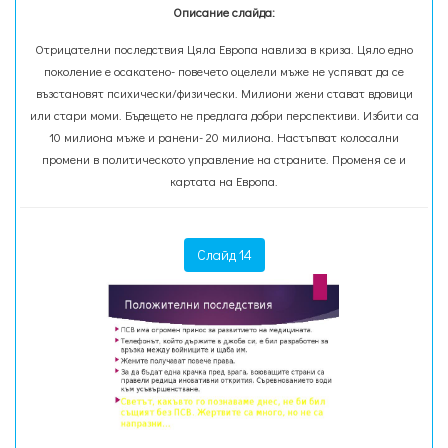
Описание слайда:
Отрицателни последствия Цяла Европа навлиза в криза. Цяло едно
поколение е осакатено- повечето оцелели мъже не успяват да се
възстановят психически/физически. Милиони жени стават вдовици
или стари моми. Бъдещето не предлага добри перспективи. Избити са
10 милиона мъже и ранени- 20 милиона. Настъпват колосални
промени в политическото управление на страните. Променя се и
картата на Европа.
Слайд 14