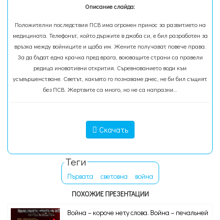
Описание слайда:
Положителни последствия ПСВ има огромен принос за развитието на
медицината. Телефонът, който държите в джоба си, е бил разработен за
връзка между войниците и щаба им. Жените получават повече права.
За да бъдат една крачка пред врага, воюващите страни са правели
редица иновативни открития. Съревнованието води към
усъвършенстване. Светът, какъвто го познаваме днес, не би бил същият
без ПСВ. Жертвите са много, но не са напразни…
Скачать
Теги
Първата
световна
война
ПОХОЖИЕ ПРЕЗЕНТАЦИИ
Война – короче нету слова. Война – печальней