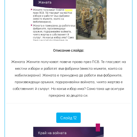
Описание слайда:
Жената Жените получават повече права през ПСВ. Те гласуват на
местни избори и работят във фабрики (вместо мъжете, които са
мобилизирани). Жената е принудена да работи във фабриките,
произвеждащи оръжия, подхранвайки войната, чиято жертва е
собственият й съпруг. Но какъв избор има? Само така ще осигури
прехрана за децата си.
Слайд 12