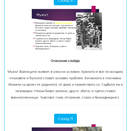
Слайд 10
Описание слайда:
Мъжът Войниците живеят в ужасни условия. Храната е все по-оскъдна,
плъховете и бълхите стават основен проблем. Хигиената е плачевна.
Мъжете са далеч от родината, от дома и семейството си. Съдбата им е
нeзавидна. Някои биват ранени, други- убити, а трети стават
военнопленници. Чувстват гняв, отчаяние, страх и безнадеждност.
Слайд 11