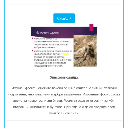
Слайд 7
Описание слайда:
Източен фронт Немските войски са изключително силни- отлично
подготвени, многочислени и добре въоръжени. Източният фронт става
арена за кръвопролитни битки. Русия страда от огромни загуби,
вътрешни конфликти и бунтове. Принудена е да се предаде пред
Централните сили.