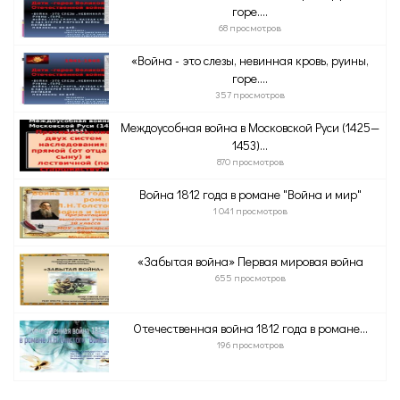
горе....
68 просмотров
«Война - это слезы, невинная кровь, руины,
горе....
357 просмотров
Междоусобная война в Московской Руси (1425—
1453)...
870 просмотров
Война 1812 года в романе "Война и мир"
1 041 просмотров
«Забытая война» Первая мировая война
655 просмотров
Отечественная война 1812 года в романе...
196 просмотров