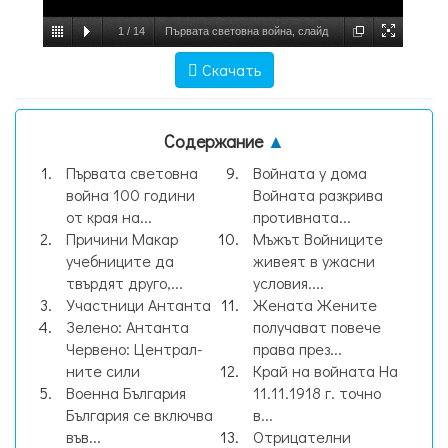
1
/
14
Първата световна война, слайд
№1
Скачать
Содержание
▲
Първата световна
Войната у дома
война 100 години
Войната разкрива
от края на...
противната...
Причини Макар
Мъжът Войниците
учебниците да
живеят в ужасни
твърдят друго,...
условия....
Участници Антанта
Жената Жените
Зелено: Антанта
получават повече
Червено: Централ-
права през...
ните сили
Край на войната На
Военна България
11.11.1918 г. точно
България се включва
в...
във...
Отрицателни