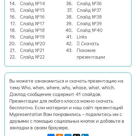
Слайд №14
Слайд №36
Слайд №15
Слайд №37
Слайд №16
Слайд №38
Слайд №17
Слайд №39
Слайд №18
Слайд №40
Слайд №19
Links
Слайд №20
Скачать
Слайд №21
Похожие
Слайд №22
презентации
Вы можете ознакомиться и скачать презентацию на
тему Who, when, where, why, whose, what, which.
Доклад-сообщение содержит 41 слайдов.
Презентации для любого класса можно скачать
бесплатно. Если материал и наш сайт презентаций
Mypresentation Вам понравились – поделитесь им с
друзьями с помощью социальных кнопок и добавьте в
закладки в своем браузере.