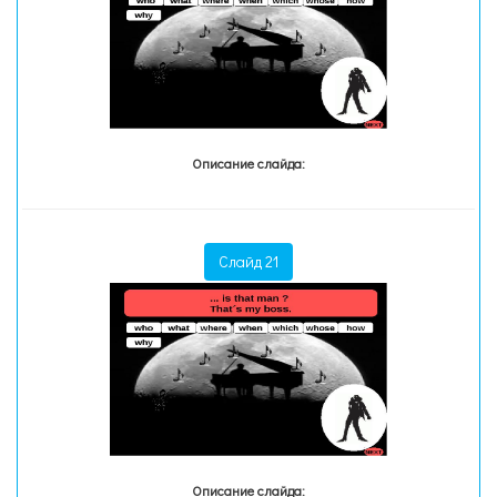
Описание слайда:
Слайд 21
Описание слайда: