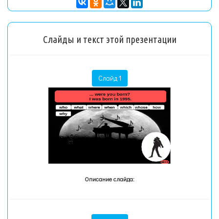
Слайды и текст этой презентации
Слайд 1
Описание слайда: