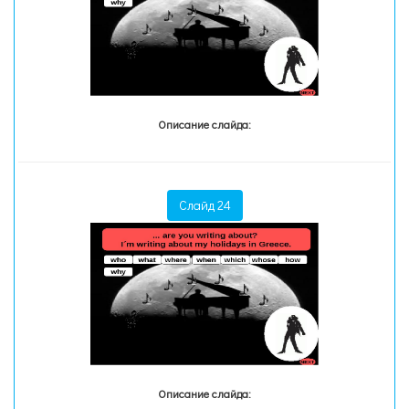
Описание слайда:
Слайд 24
Описание слайда: