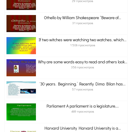
29 просмотров
Othello by William Shakespeare “Beware of...
31 просмотров
If two witches were watching two watches, which...
1 506 просмотров
Why are some words easy to read and others look...
356 просмотров
‘30 years. Beginning.’ Recently Dima Bilan has...
57 просмотров
Parliament A parliament is a legislature,...
469 просмотров
Harvard University Harvard University is a...