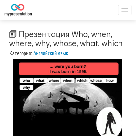
Перек
меню
🗊 Презентация Who, when,
where, why, whose, what, which
Категория:
Английский язык