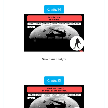
Слайд 34
Описание слайда:
Слайд 35