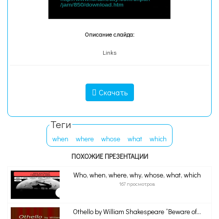
Описание слайда:
Links
Скачать
Теги
when
where
whose
what
which
ПОХОЖИЕ ПРЕЗЕНТАЦИИ
Who, when, where, why, whose, what, which
167 просмотров
Othello by William Shakespeare “Beware of...