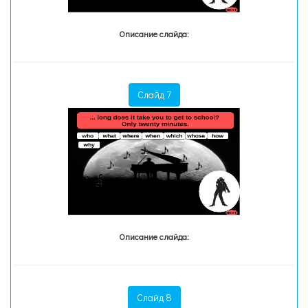
Описание слайда:
Слайд 7
Описание слайда:
Слайд 8