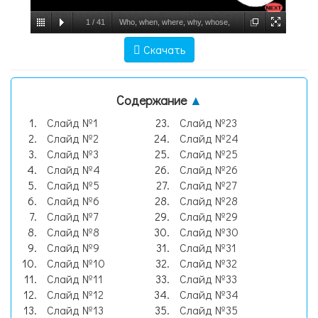
1
/
41
Who, when, where, why, whose,
what, which, слайд №1
Скачать
Содержание
▲
Слайд №1
Слайд №23
Слайд №2
Слайд №24
Слайд №3
Слайд №25
Слайд №4
Слайд №26
Слайд №5
Слайд №27
Слайд №6
Слайд №28
Слайд №7
Слайд №29
Слайд №8
Слайд №30
Слайд №9
Слайд №31
Слайд №10
Слайд №32
Слайд №11
Слайд №33
Слайд №12
Слайд №34
Слайд №13
Слайд №35