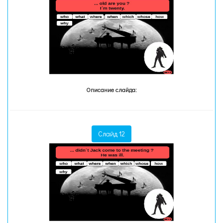
Описание слайда:
Слайд 12