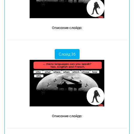
Описание слайда:
Слайд 36
Описание слайда: