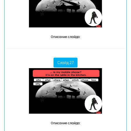
Описание слайда:
Слайд 27
Описание слайда: