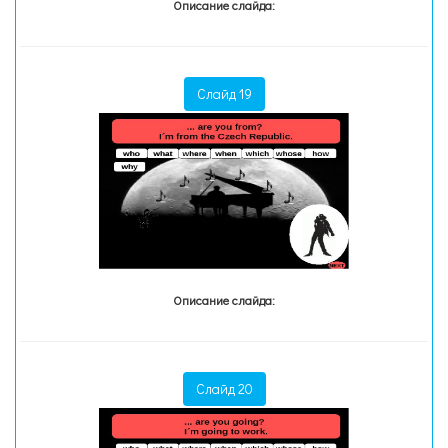
Описание слайда:
Слайд 19
Описание слайда:
Слайд 20