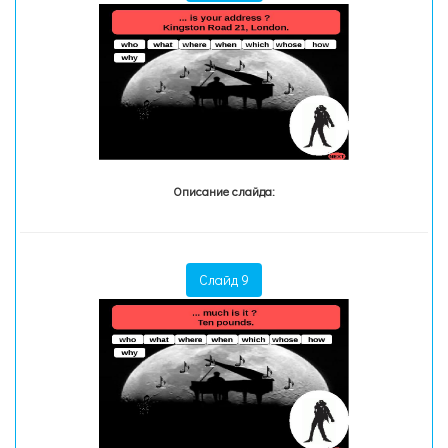
Описание слайда:
Слайд 9