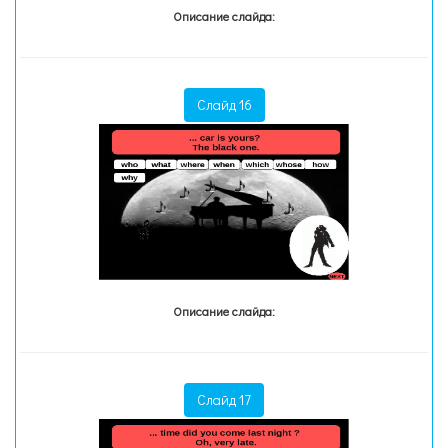
Описание слайда:
Слайд 16
Описание слайда:
Слайд 17