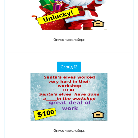
Описание слайда:
Слайд 12
Описание слайда: