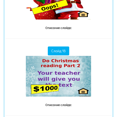
Описание слайда:
Слайд 18
Описание слайда: