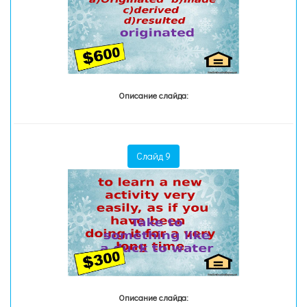
Описание слайда:
Слайд 9
Описание слайда: