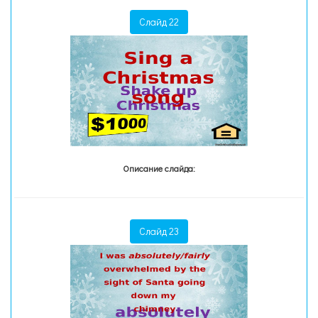
Слайд 22
Описание слайда:
Слайд 23