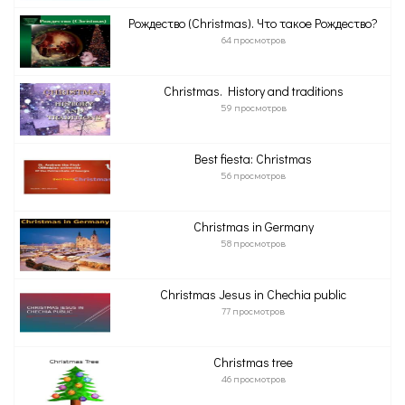
Рождество (Christmas). Что такое Рождество?
64 просмотров
Christmas. History and traditions
59 просмотров
Best fiesta: Christmas
56 просмотров
Christmas in Germanу
58 просмотров
Christmas Jesus in Chechia public
77 просмотров
Christmas tree
46 просмотров