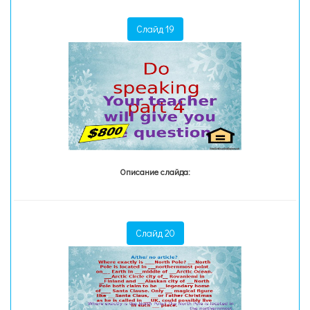
Слайд 19
Описание слайда:
Слайд 20