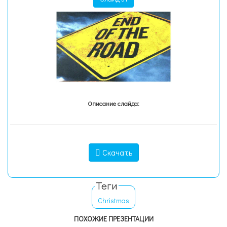
Описание слайда:
Скачать
Теги
Christmas
ПОХОЖИЕ ПРЕЗЕНТАЦИИ