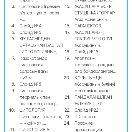
Гистология (грекше
ЖАСУШАҒА ӘСЕР
histes – ұлпа, logos
ЕТУШІ ФАКТОРЛАР
–...
Ағза және оның...
Слайд №4
ПАРАНЕКРОЗ
Слайд №5
ЖАСУШАНЫҢ
XIX ҒАСЫРДЫҢ
ЕСКІРУІ МЕН ӨЛУІ
ОРТАСЫНАН БАСТАП
Жасушаның...
ГИСТОЛОГИЯНЫҢ...
Слайд №18
Қазақстанда
Апоптоз –
Гистология
жасушаның алдын
саласындағы
ала бағдарланған...
жүйелі...
ҚОРЫТЫНДЫ
Слайд №8
Жасушаның бүлінуі
Гистология
мен өлуіне және...
теориялық пән
ПАЙДАЛАНЫЛҒАН
болғанмен, оның...
ӘДЕБИЕТТЕР:
ЦИТОЛОГИЯ
Слайд №22
Цитология (гр. κύτος
Скачать
— «қойма»,...
Похожие
ЦИТОЛОГИЯ А.
презентации