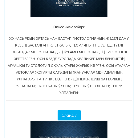
Описание слайда:
XIX ҒАСЫРДЫҢ ОРТАСЫНАН БАСТАП ГИСТОЛОГИЯНЫҢ ЖЕДЕЛ ДАМУ
КЕЗЕҢІ БАСТАЛҒАН. КЛЕТКАЛЫҚ ТЕОРИЯНЫҢ НЕГІЗІНДЕ ТҮТЛІ
ОРГАНДАР МЕН ҰЛПАЛАРДЫҢ ҚҰРАМЫ МЕН ОЛАРДЫҢ ГИСТОГНЕЗІ
ЗЕРТТЕЛГЕН. ОСЫ КЕЗДЕ ЕУРОПАДА КЕЛЛИКЕР МЕН ЛЕЙДИГТІҢ
АЛҒАШҚЫ ГИСТОЛОГИЯ ОҚУЛЫҚТАРЫ ЖАРЫҚ КӨРГЕН. ОСЫ АТАЛҒАН
АВТОРЛАР ЖОҒАРҒЫ САТЫДАҒЫ ЖАНУАРЛАР МЕН АДАМНЫҢ
ҰЛПАЛАРЫН 4 ТИПКЕ БӨЛГЕН: - ДӘНЕКЕРЛЕУШІ ЗАТТАРДЫҢ
ҰЛПАЛАРЫ; - КЛЕТКАЛЫҚ ҰЛПА; - БҰЛШЫҚ ЕТ ҰЛПАСЫ; - НЕРВ
ҰЛПАЛАРЫ;
Слайд 7