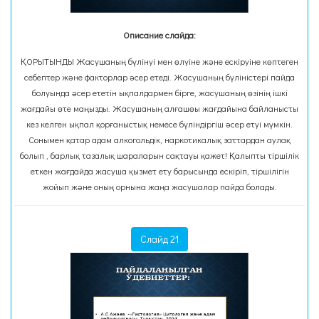
Описание слайда:
ҚОРЫТЫНДЫ Жасушаның бүлінуі мен өлуіне және ескіруіне көптеген
себептер және факторлар әсер етеді. Жасушаның бүліністері пайда
болуында әсер ететін ықпалдармен бірге, жасушаның өзінің ішкі
жағдайы өте маңызды. Жасушаның алғашөы жағдайына байланысты
кез келген ықпал қорғаныстық немесе бүліндіргіш әсер етуі мүмкін.
Сонымен қатар адам алкогольдік, наркотикалық заттардан аулақ
болып , барлық тазалық шараларын сақтауы қажет! Қалыпты тіршілік
еткен жағдайда жасуша қызмет ету барысында ескіріп, тіршілігін
жойып және оның орнына жаңа жасушалар пайда болады.
Слайд 21