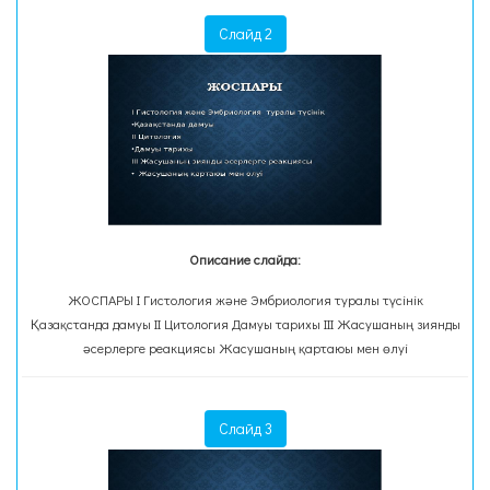
Слайд 2
Описание слайда:
ЖОСПАРЫ I Гистология және Эмбриология туралы түсінік
Қазақстанда дамуы II Цитология Дамуы тарихы III Жасушаның зиянды
әсерлерге реакциясы Жасушаның қартаюы мен өлуі
Слайд 3