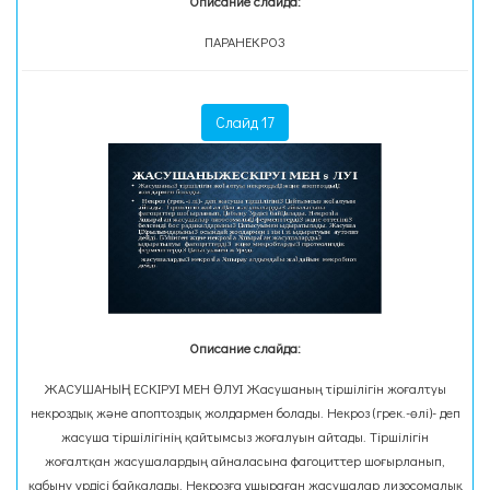
Описание слайда:
ПАРАНЕКРОЗ
Слайд 17
Описание слайда:
ЖАСУШАНЫҢ ЕСКІРУІ МЕН ӨЛУІ Жасушаның тіршілігін жоғалтуы
некроздық және апоптоздық жолдармен болады. Некроз (грек.-өлі)- деп
жасуша тіршілігінің қайтымсыз жоғалуын айтады. Тіршілігін
жоғалтқан жасушалардың айналасына фагоциттер шоғырланып,
қабыну үрдісі байқалады. Некрозға ұшыраған жасушалар лизосомалық