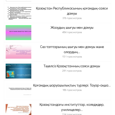
Қазақстан Республикасының қоғамдық-саяси
дамуы
376 просмотров
Жазудың шығуы мен дамуы
484 просмотров
Сөз таптарының шығуы мен дамуы және
олардың...
151 просмотров
Тәуелсіз Қазақстанның саяси дамуы
281 просмотров
Қоғамдық шаруашылықтың түрлері. Тауар-ақша...
186 просмотров
Қазақстандағы институттар, коледждер,
училищелер...
114 просмотров