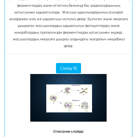
ферменттердің және оттегінің белсенді бос радикалдарының
қатысуымен ыдыратылады. Жасуша құрылымдарының осындай
жолдармен өзін өзі ыдыратуын аутолиз дейді. Бүлінген және некрозға
ұшыраған жасушалардың ыдыратылуы фагоциттердің және
микробтардың протеолиздік ферменттердің қатысуымен жүреді.
жасушалардың некрозға ұшырау алдындағы жағдайын некробиоз
дейді.
Слайд 18
Описание слайда: