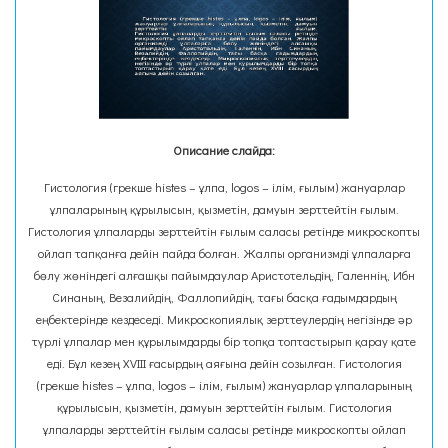
Описание слайда:
Гистология (грекше histes – ұлпа, logos – ілім, ғылым) жануарлар
ұлпаларының құрылысын, қызметін, дамуын зерттейтін ғылым.
Гистология ұлпаларды зерттейтін ғылым саласы ретінде микроскопты
ойлап тапқанға дейін пайда болған. Жалпы организмді ұлпаларға
бөлу жөніндегі алғашқы пайымдаулар Аристотельдің, Галеннің, Ибн
Синаның, Везалийдің, Фаллопийдің, тағы басқа ғадымдардың
еңбектерінде кездеседі. Микроскопиялық зерттеулердің негізінде әр
түрлі ұлпалар мен құрылымдарды бір топқа топтастырып қарау қате
еді. Бұл кезең XVIII ғасырдың аяғына дейін созылған. Гистология
(грекше histes – ұлпа, logos – ілім, ғылым) жануарлар ұлпаларының
құрылысын, қызметін, дамуын зерттейтін ғылым. Гистология
ұлпаларды зерттейтін ғылым саласы ретінде микроскопты ойлап