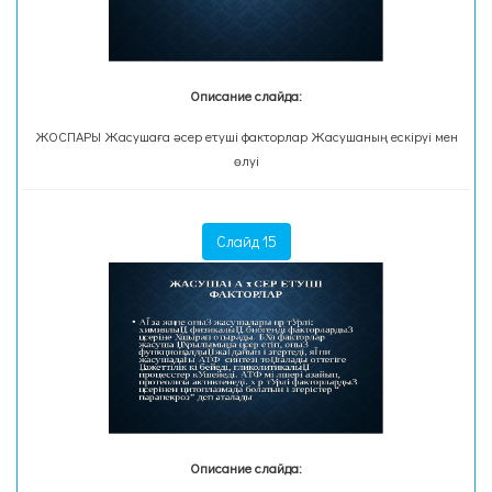
Описание слайда:
ЖОСПАРЫ Жасушаға әсер етуші факторлар Жасушаның ескіруі мен
өлуі
Слайд 15
Описание слайда: