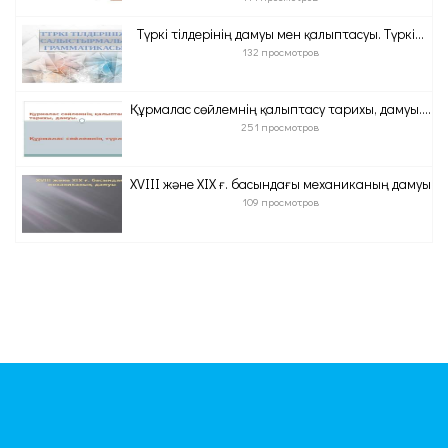
Түркі тілдерінің дамуы мен қалыптасуы. Түркі...
132 просмотров
Құрмалас сөйлемнің қалыптасу тарихы, дамуы....
251 просмотров
XVIII және XIX ғ. басындағы механиканың дамуы
109 просмотров