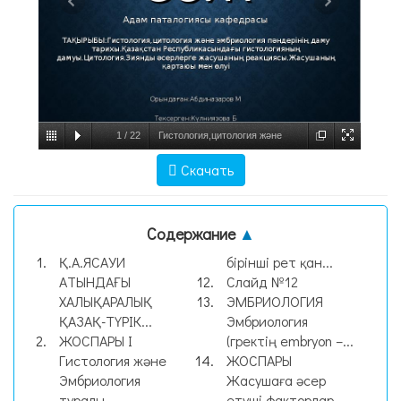
1
/
22
Гистология,цитология және
эмбриология пәндерінің даму тарихы.
Скачать
Қазақстан Республикасындағы
гистологияның дамуы, слайд №1
Содержание
▲
Қ.А.ЯСАУИ
бірінші рет қан...
АТЫНДАҒЫ
Слайд №12
ХАЛЫҚАРАЛЫҚ
ЭМБРИОЛОГИЯ
ҚАЗАҚ-ТҮРІК...
Эмбриология
ЖОСПАРЫ I
(гректің embryon –...
Гистология және
ЖОСПАРЫ
Эмбриология
Жасушаға әсер
туралы...
етуші факторлар...