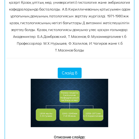
қазіргі Қазақ ұлттық мед. университеті) гистология және эмбриология
кафедраларында басталалды. А.В.Кирилличеваның қатысуымен адам
ұрпағының дамуының патологиясын зерттеу жүргізілді. 1971-1980жж
қазақ гистологиясының негізгі бағыттары Д витамині жетіспеушілігін
зерттеу болды. Қазақ гистологиясы дамуына үлес қосқан ғалымдар:
Академиктер: Б.А.Домбровский, Т.Масенов,Ф.Мухаммедгалиев т.б
Профессорлар: М.Х.Нурышев, Ф.Халилов, И.Чагиров және т.б
Т.Масенов болды
Слайд 8
Описание слайда: