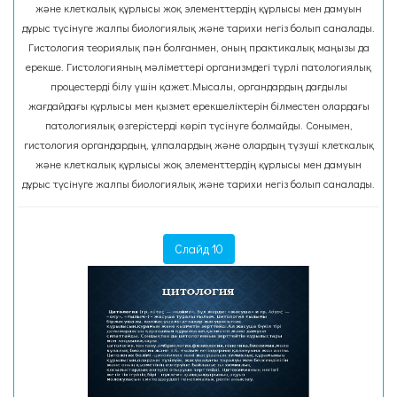
және клеткалық құрлысы жоқ элементтердің құрлысы мен дамуын
дұрыс түсінуге жалпы биологиялық және тарихи негіз болып саналады.
Гистология теориялық пән болғанмен, оның практикалық маңызы да
ерекше. Гистологияның мәліметтері организмдегі түрлі патологиялық
процестерді білу үшін қажет.Мысалы, органдардың дағдылы
жағдайдағы құрлысы мен қызмет ерекшеліктерін білместен олардағы
патологиялық өзгерістерді көріп түсінуге болмайды. Сонымен,
гистология органдардың, ұлпалардың және олардың түзуші клеткалық
және клеткалық құрлысы жоқ элементтердің құрлысы мен дамуын
дұрыс түсінуге жалпы биологиялық және тарихи негіз болып саналады.
Слайд 10