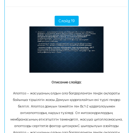
Слайд 19
Описание слайда:
Апоптоз – жасушаның алдын ала бағдарланған гендік ақпараты
бойынша тіршілігін жоюы.Дамуын қадағалайтын екі түрлі гендер
белгілі. Апоптоз дамуын тежейтін ген Вс1-2 қадағалауымен
антиапоптоздық нәруыз түзіледі. Ол митохондрилардың
мембранасының өткізгіштігін төмендетіп, жасуша цитоплазмасына,
апоптозды сергітетіе фактор цитохромС шығарылуын азайтады
Апоптоз – жасушаның алдын ала бағдарланған гендік ақпараты