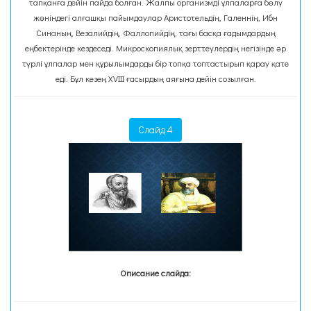
тапқанға дейін пайда болған. Жалпы организмді ұлпаларға бөлу
жөніндегі алғашқы пайымдаулар Аристотельдің, Галеннің, Ибн
Синаның, Везалийдің, Фаллопийдің, тағы басқа ғадымдардың
еңбектерінде кездеседі. Микроскопиялық зерттеулердің негізінде әр
түрлі ұлпалар мен құрылымдарды бір топқа топтастырып қарау қате
еді. Бұл кезең XVIII ғасырдың аяғына дейін созылған.
Слайд 4
Описание слайда: