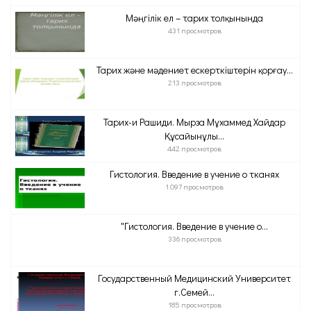
Мәңгілік ел – тарих толқынында
431 просмотров
Тарих және мәдениет ескерткіштерін қорғау...
213 просмотров
Тарих-и Рашиди. Мырза Мұхаммед Хайдар
Құсайынұлы...
442 просмотров
Гистология. Введение в учение о тканях
1 097 просмотров
"Гистология. Введение в учение о...
336 просмотров
Государственный Медицинский Университет
г.Семей...
185 просмотров