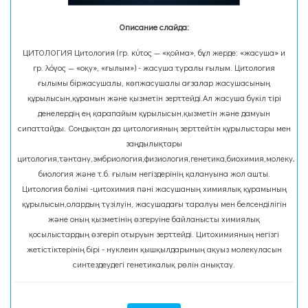
Описание слайда:
ЦИТОЛОГИЯ Цитология (гр. κύτος — «қойма», бұл жерде: «жасуша» и
гр. λόγος — «оқу», «ғылым») - жасуша туралы ғылым. Цитология
ғылымы біржасушалы, көпжасушалы ағзалар жасушасының
құрылысын,құрамын және қызметін зерттейді.Ал жасуша бүкіл тірі
денелердің ең қарапайым құрылысын,қызметін және дамуын
сипаттайды. Сондықтан да цитологияның зерттейтін құрылыстары мен
заңдылықтары
цитология,тәнтану,эмбриология,физиология,генетика,биохимия,молекула
биология және т.б. ғылым негіздерінің қалануына жол ашты.
Цитология бөлімі -цитохимия пәні жасушаның химиялық құрамының
құрылысын,олардың түзілуін, жасушадағы таралуы мен белсенділігін
және оның қызметінің өзгеруіне байланысты химиялық
қосылыстардың өзгеріп отыруын зерттейді. Цитохимияның негізгі
жетістіктерінің бірі - нуклеин қышқылдарының ақуыз молекуласын
синтездеудегі генетикалық рөлін анықтау.