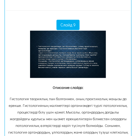
Слайд 9
Описание слайда:
Гистология теориялық пән болғанмен, оның практикалық маңызы да
ерекше. Гистологияның мәліметтері организмдегі түрлі патологиялық
процестерді білу үшін қажет.Мысалы, органдардың дағдылы
жағдайдағы құрлысы мен қызмет ерекшеліктерін білместен олардағы
патологиялық өзгерістерді көріп түсінуге болмайды. Сонымен,
гистология органдардың, ұлпалардың және олардың түзуші клеткалық