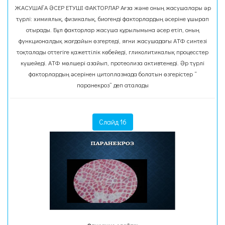
ЖАСУШАҒА ӘСЕР ЕТУШІ ФАКТОРЛАР Ағза және оның жасушалары әр
түрлі: химиялық, физикалық, биогенді факторлардың әсеріне ұшырап
отырады. Бұл факторлар жасуша құрылымына әсер етіп, оның
функционалдық жағдайын өзгертеді, яғни жасушадағы АТФ синтезі
тоқталады оттегіге қажеттілік көбейеді, гликолитикалық процесстер
күшейеді. АТФ мөлшері азайып, протеолиза активтенеді. Әр түрлі
факторлардың әсерінен цитоплазмада болатын өзгерістер “
паранекроз” деп аталады
Слайд 16