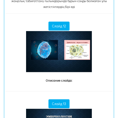
жаңалық табиғаттану ғылымдарында бұрын-соңды болмаған ұлы
жетістіктердің бірі еді
Слайд 12
Описание слайда:
Слайд 13