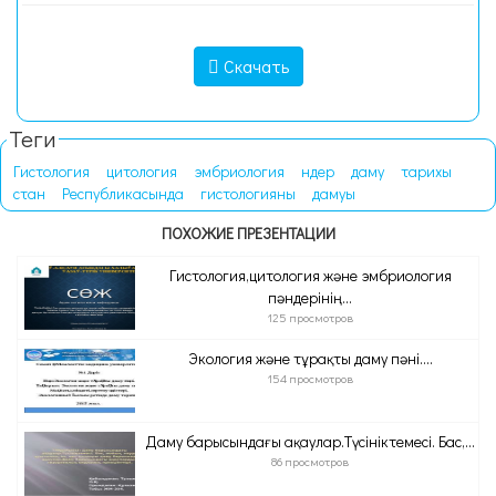
Скачать
Теги
Гистология
цитология
эмбриология
ндер
даму
тарихы
стан
Республикасында
гистологияны
дамуы
ПОХОЖИЕ ПРЕЗЕНТАЦИИ
Гистология,цитология және эмбриология
пәндерінің...
125 просмотров
Экология және тұрақты даму пәні....
154 просмотров
Даму барысындағы ақаулар.Түсініктемесі. Бас,...
86 просмотров