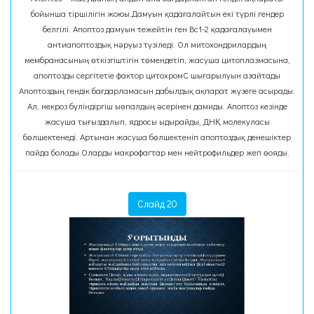
бойынша тіршілігін жоюы.Дамуын қадағалайтын екі түрлі гендер
белгілі. Апоптоз дамуын тежейтін ген Вс1-2 қадағалауымен
антиапоптоздық нәруыз түзіледі. Ол митохондрилардың
мембранасының өткізгіштігін төмендетіп, жасуша цитоплазмасына,
апоптозды сергітетіе фактор цитохромС шығарылуын азайтады
Апоптоздың гендік бағдарламасын дабылдық ақпарат жүзеге асырады.
Ал, некроз бүліндіргіш ыөпалдың әсерінен дамиды. Апоптоз кезінде
жасуша тығыздалып, ядросы ыдырайды, ДНҚ молекуласы
бөлшектенеді. Артынан жасуша бөлшектеніп апоптоздық денешіктер
пайда болады.Оларды макрофагтар мен нейтрофильдер жеп өояды.
Слайд 20