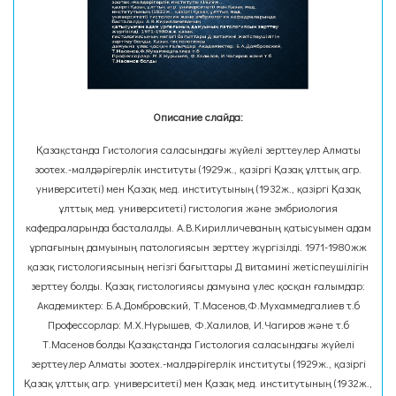
Описание слайда:
Қазақстанда Гистология саласындағы жүйелі зерттеулер Алматы
зоотех.-малдәрігерлік институты (1929ж., қазіргі Қазақ ұлттық агр.
университеті) мен Қазақ мед. институтының (1932ж., қазіргі Қазақ
ұлттық мед. университеті) гистология және эмбриология
кафедраларында басталалды. А.В.Кирилличеваның қатысуымен адам
ұрпағының дамуының патологиясын зерттеу жүргізілді. 1971-1980жж
қазақ гистологиясының негізгі бағыттары Д витамині жетіспеушілігін
зерттеу болды. Қазақ гистологиясы дамуына үлес қосқан ғалымдар:
Академиктер: Б.А.Домбровский, Т.Масенов,Ф.Мухаммедгалиев т.б
Профессорлар: М.Х.Нурышев, Ф.Халилов, И.Чагиров және т.б
Т.Масенов болды Қазақстанда Гистология саласындағы жүйелі
зерттеулер Алматы зоотех.-малдәрігерлік институты (1929ж., қазіргі
Қазақ ұлттық агр. университеті) мен Қазақ мед. институтының (1932ж.,