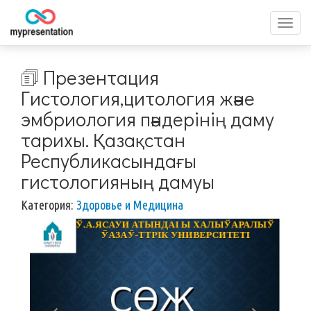
Перек
меню
🗊 Презентация
Гистология,цитология және
эмбриология пәндерінің даму
тарихы. Қазақстан
Республикасындағы
гистологияның дамуы
Категория:
Здоровье и Медицина