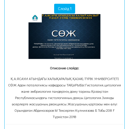
Слайд 1
Описание слайда:
Қ.А.ЯСАУИ АТЫНДАҒЫ ХАЛЫҚАРАЛЫҚ ҚАЗАҚ-ТҮРІК УНИВЕРСИТЕТІ
СӨЖ Адам паталогиясы кафедрасы ТАҚЫРЫБЫ:Гистология,цитология
және эмбриология пәндерінің даму тарихы.Қазақстан
Республикасындағы гистологияның дамуы.Цитология.Зиянды
әсерлерге жасушаның реакциясы.Жасушаның қартаюы мен өлуі
Орындаған:Абдиназаров М Тексерген:Күлниязова Б Тобы:208 F
Түркістан 2018