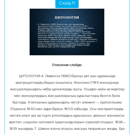
Слайд 11
Описание слайда:
ЦИТОЛОГИЯ А. Левенгук (1680) бірінші рет қан құрамында
эритроциттердің барын анықтаса, Фантана (1781) жануарлар
жасушаларындағы небір құпияларды ашты. Осыдан кейін өсімдіктер
мен жануарлардың жасушаларының құрылыстары белгілі бола
бастады. Клетканың құрамындағы негізгі элемент — протоплазма
(Пуркиня 1830) мен ядро (Браун 1833) табылды. Осы мағлұматтарды
негізге алып әрі әр түрлі ұлпалардың құрылысын, дамуын жанжақты
зерттеп, соңынан нәтижелі қорытындыларын саралай отырып, 1838—
1839 жылдары Т. Шванн өзінің атақты жасуша теориясын жазды. Бұл