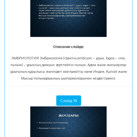
Описание слайда:
ЭМБРИОЛОГИЯ Эмбриология (гректің embryon – ұрық, logos – ілім,
ғылым) – ұрықтың дамуын зерттейтін ғылым. Адам және жануарлар
ұрығының құрылысы жөніндегі мағлұматты көне Индия, Қытай және
Мысыр ғалымдарының шығармаларынан кездестіреміз.
Слайд 14