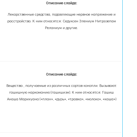
Описание слайда:
Лекарственные средства, подавляющие нервное напряжение и
расстройство. К ним относятся: Седуксен Элениум Нитрозепам
Реланиум и другие.
Описание слайда:
Вещества , получаемые из различных сортов конопли. Вызывают
гашишную наркоманию (гашишизм). К ним относятся: Гашиш
Анаша Марихуана («план», «дурь», «травка», «молоко», «каша»)