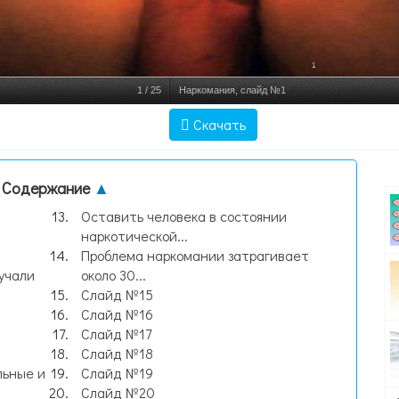
1
/
25
Наркомания, слайд №1
Скачать
Содержание
▲
Оставить человека в состоянии
наркотической...
Проблема наркомании затрагивает
учали
около 30...
Слайд №15
Слайд №16
Слайд №17
Слайд №18
льные и
Слайд №19
Слайд №20