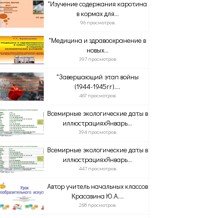
"Изучение содержания каротина
в кормах для...
96 просмотров
"Медицина и здравоохранение в
новых...
397 просмотров
"Завершающий этап войны
(1944-1945гг)....
467 просмотров
Всемирные экологические даты в
иллюстрацияхЯнварь...
394 просмотров
Всемирные экологические даты в
иллюстрацияхЯнварь...
447 просмотров
Автор учитель начальных классов
Красавина Ю.А....
268 просмотров