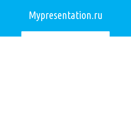
Mypresentation.ru
Загрузить презентацию
ОБРАТНАЯ СВЯЗЬ
Если не удалось найти презентацию, то Вы можете заказать её на