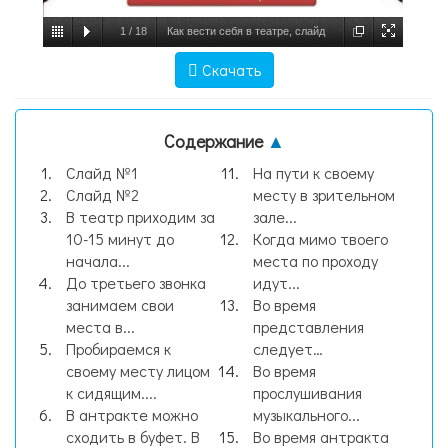
1
/
18
Как вести себя в театре, слайд
№1
Скачать
Содержание
▲
Слайд №1
На пути к своему
Слайд №2
месту в зрительном
В театр приходим за
зале...
10-15 минут до
Когда мимо твоего
начала...
места по проходу
До третьего звонка
идут...
занимаем свои
Во время
места в...
представления
Пробираемся к
следует…
своему месту лицом
Во время
к сидящим....
прослушивания
В антракте можно
музыкального...
сходить в буфет. В
Во время антракта