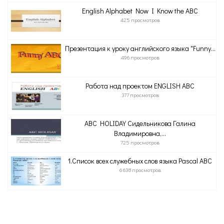
English Alphabet Now I Know the ABC
425 просмотров
Презентация к уроку английского языка "Funny...
496 просмотров
Работа над проектом ENGLISH ABC
377 просмотров
ABC HOLIDAY Сидельникова Галина
Владимировна,...
725 просмотров
1.Список всех служебных слов языка Pascal ABC
6 638 просмотров