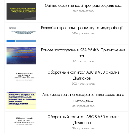
Оцінка ефективності програм соціальної...
86 просмотров
Розробка програм з розвитку та модернізації...
146 просмотров
Бойове застосування КЗА 86Ж6. Призначення
та...
96 просмотров
Оборотный капитал ABC & VED анализ
Дьяконов...
802 просмотров
Анализ затрат на лекарственные средства с
помощью...
387 просмотров
Оборотный капитал ABC & VED анализ
Дьяконов...
189 просмотров