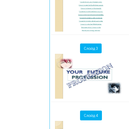
Слайд 3
Слайд 4