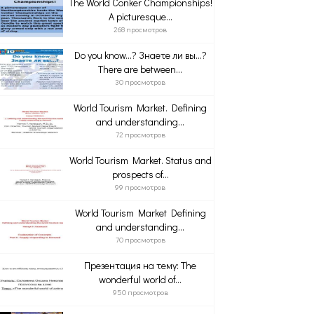
The World Conker Championships!
A picturesque...
268 просмотров
Do you know…? Знаете ли вы…?
There are between...
30 просмотров
World Tourism Market. Defining
and understanding...
72 просмотров
World Tourism Market. Status and
prospects of...
99 просмотров
World Tourism Market Defining
and understanding...
70 просмотров
Презентация на тему: The
wonderful world of...
950 просмотров