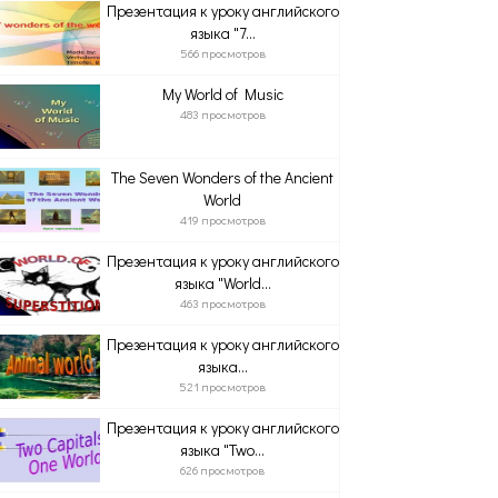
Презентация к уроку английского
языка "7...
566 просмотров
My World of Music
483 просмотров
The Seven Wonders of the Ancient
World
419 просмотров
Презентация к уроку английского
языка "World...
463 просмотров
Презентация к уроку английского
языка...
521 просмотров
Презентация к уроку английского
языка "Two...
626 просмотров