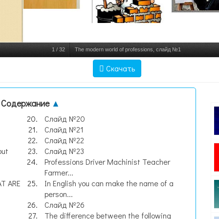
1
/
32
The modern world of professions, слайд №1
Скачать
Содержание
▲
s
Слайд №20
Слайд №21
Слайд №22
out
Слайд №23
Professions Driver Machinist Teacher
Farmer...
AT ARE
In English you can make the name of a
person...
Слайд №26
The difference between the following