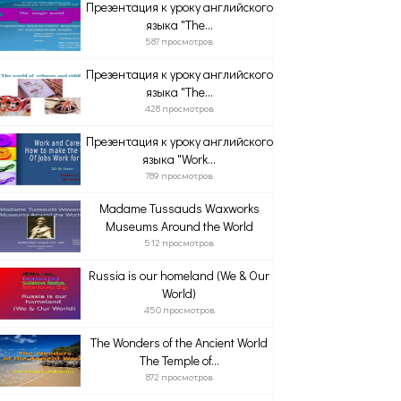
Презентация к уроку английского
языка "The...
587 просмотров
Презентация к уроку английского
языка "The...
428 просмотров
Презентация к уроку английского
языка "Work...
789 просмотров
Madame Tussauds Waxworks
Museums Around the World
512 просмотров
Russia is our homeland (We & Our
World)
450 просмотров
The Wonders of the Ancient World
The Temple of...
872 просмотров