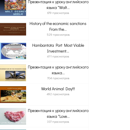
Презентация к уроку английского
языка "Walt...
679 просмотров
History of the economic sanctions
From the...
529 просмотров
Hambantota Port Most Viable
Investment...
411 просмотров
Презентация к уроку английского
языка...
704 просмотров
World Animal Day!!!
492 просмотров
Презентация к уроку английского
языка "Love...
337 просмотров