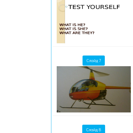
Слайд 7
Слайд 8