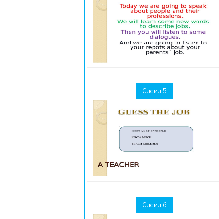
Слайд 5
Слайд 6