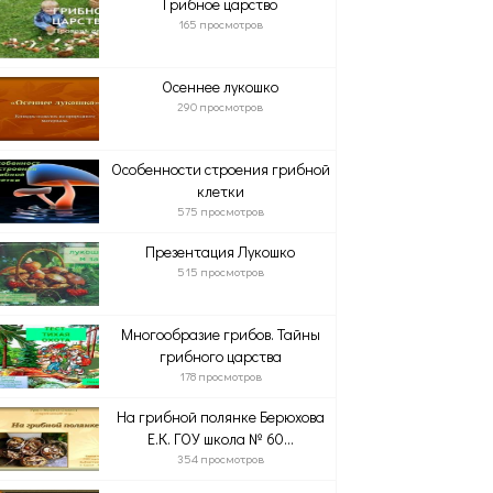
Грибное царство
165 просмотров
Осеннее лукошко
290 просмотров
Особенности строения грибной
клетки
575 просмотров
Презентация Лукошко
515 просмотров
Многообразие грибов. Тайны
грибного царства
178 просмотров
На грибной полянке Берюхова
Е.К. ГОУ школа № 60...
354 просмотров