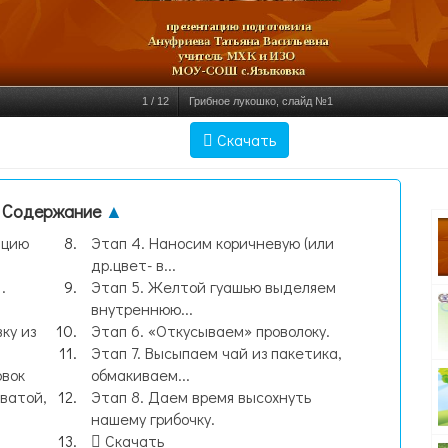
1
/
12
Грибное лукошко, слайд №1
Скачать
Содержание
▲
ацию
Этап 4. Наносим коричневую (или
др.цвет- в...
.
Этап 5. Желтой гуашью выделяем
внутреннюю...
ку из
Этап 6. «Откусываем» проволоку.
Этап 7. Высыпаем чай из пакетика,
овок
обмакиваем...
 ватой,
Этап 8. Даем время высохнуть
нашему грибочку.
Скачать