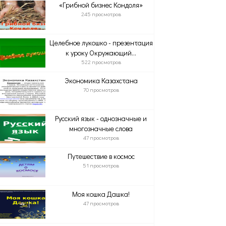
«Грибной бизнес Кондоля»
245 просмотров
Целебное лукошко - презентация
к уроку Окружающий...
522 просмотров
Экономика Казахстана
70 просмотров
Русский язык - однозначные и
многозначные слова
47 просмотров
Путешествие в космос
51 просмотров
Моя кошка Дашка!
47 просмотров