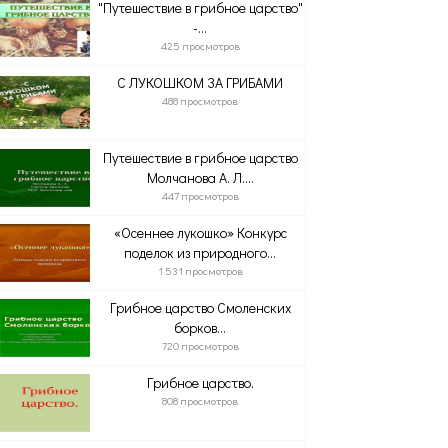
"Путешествие в грибное царство"
-...
425 просмотров
С ЛУКОШКОМ ЗА ГРИБАМИ
488 просмотров
Путешествие в грибное царство
Молчанова А. Л....
447 просмотров
«Осеннее лукошко» Конкурс
поделок из природного...
1 531 просмотров
Грибное царство Смоленских
борков...
720 просмотров
Грибное царство.
808 просмотров