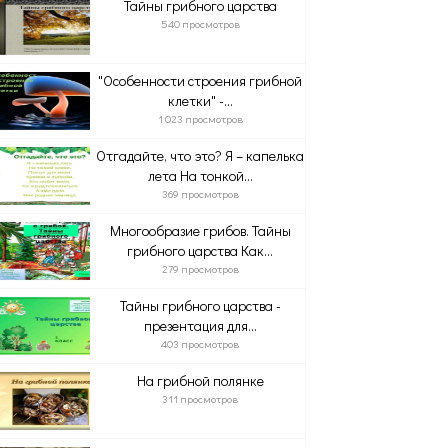
Тайны грибного царства
540 просмотров
"Особенности строения грибной
клетки" -...
1 023 просмотров
Отгадайте, что это? Я – капелька
лета На тонкой...
369 просмотров
Многообразие грибов. Тайны
грибного царства Как...
279 просмотров
Тайны грибного царства -
презентация для...
403 просмотров
На грибной полянке
311 просмотров