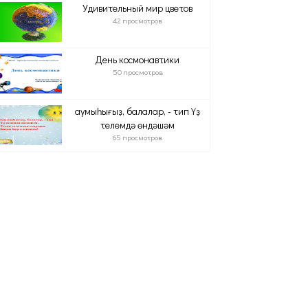
Удивительный мир цветов
42 просмотров
День космонавтики
50 просмотров
Һаумыһығыҙ, балалар, - тип Үҙ
телемдә өндәшәм
65 просмотров