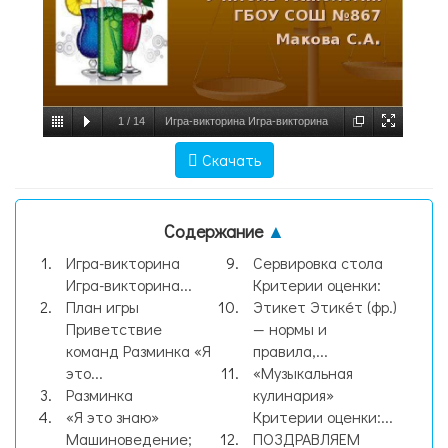
1
/
14
Игра-викторина Игра-викторина
«Технологический коктейль» 6 класс
Скачать
Учитель технологии ГБОУ СОШ №867
Макова С.А., слайд №1
Содержание
▲
Игра-викторина
Сервировка стола
Игра-викторина...
Критерии оценки:
План игры
Этикет Этике́т (фр.)
Приветствие
— нормы и
команд Разминка «Я
правила,...
это...
«Музыкальная
Разминка
кулинария»
«Я это знаю»
Критерии оценки:...
Машиноведение;
ПОЗДРАВЛЯЕМ