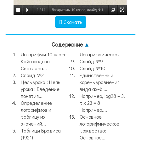
1
/
14
Логарифмы 10 класс, слайд №1
Скачать
Содержание
▲
Логарифмы 10 класс
Логарифмическая...
Кайгородова
Слайд №9
Светлана...
Слайд №10
Слайд №2
Единственный
Цель урока : Цель
корень уравнения
урока : Введение
вида ax=b ,...
понятия...
Например, log28 = 3,
Определение
т.к 23 = 8
логарифмов и
Например,...
таблицу их
Основное
значений...
логарифмическое
Таблицы Брадиса
тождество:
(1921)
Основное...