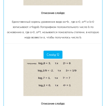
Описание слайда:
Единственный корень уравнения вида ax=b , где а>0, a≠1 и b>0
записывают x=logab Логарифмом положительного числа b по
основанию a, где а>0, a≠1, называется показатель степени, в которую
надо возвести а, чтобы получилось число b.
Слайд 12
Описание слайда: