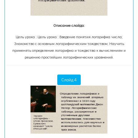
Описание слайда:
Цель урока : Цель урока : Введение понятия логарифма числа;
Знакомство с основным логарифмическим тождеством; Научить
применять определение логарифма и тождества к вычислениям и
решению простейших логарифмических уравнений.
Слайд 4