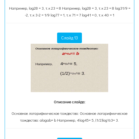
Например, log28 = 3, т.к 23 = 8 Например, log28 = 3, т.к 23 = 8 log31/9 =
-2, т.к 3-2 = 1/9 log77 = 1, т.к 71 = 7 log41 = 0, т.к 40 = 1
Слайд 13
Описание слайда:
Основное логарифмическое тождество: Основное логарифмическое
тождество: alogab= b Например, 4log45= 5, (1/2)log½3= 3.