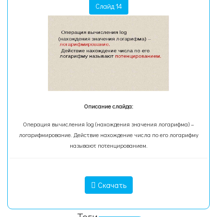
Слайд 14
Описание слайда:
Операция вычисления log (нахождения значения логарифма) –
логарифмирование. Действие нахождение числа по его логарифму
называют потенцированием.
Скачать
Теги