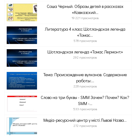
Саша Черный. Образы детей в рассказах
«Кавказский...
19 221 просмотров
Литература 4 класс Шотландская легенда
«Томас...
578 просмотров
Шотландская легенда «Томас Лермонт»
292 просмотров
Тема: Происхождение вулканов. Содержание
работы:...
228 просмотров
Слово на три буквы - SMM Зачем? Почем? Как?
SMM -...
533 просмотров
Медіа-ресурсний центр у місті Львові Назва...
272 просмотров