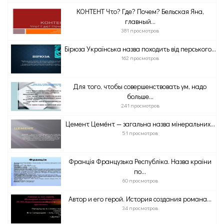
КОНТЕНТ Что? Где? Почем? Бельская Яна,
главный...
381 просмотров
Бірюза Українська назва походить від перського...
162 просмотров
Для того, чтобы совершенствовать ум, надо
больше...
241 просмотров
Цемент Цеме́нт — загальна назва мінеральних...
51 просмотров
Франція Французька Республіка. Назва країни
по...
60 просмотров
Автор и его герой. История создания романа...
34 просмотров