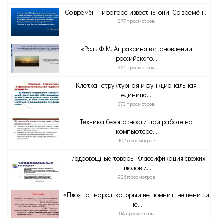
Со времён Пифагора известны они. Со времён...
277 просмотров
«Роль Ф.М. Апраксина в становлении
российского...
361 просмотров
Клетка- структурная и функциональная
единица...
373 просмотров
Техника безопасности при работе на
компьютере...
102 просмотров
Плодоовощные товары Классификация свежих
плодов и...
926 просмотров
«Плох тот народ, который не помнит, не ценит и
не...
84 просмотров