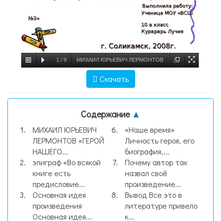
1
/
9
МИХАИЛ ЮРЬЕВИЧ ЛЕРМОНТОВ
«ГЕРОЙ НАШЕГО ВРЕМЕНИ» Почему
Скачать
автор так назвал своё произведение?
Выполн, слайд №1
Содержание
▲
МИХАИЛ ЮРЬЕВИЧ
«Наше время»
ЛЕРМОНТОВ «ГЕРОЙ
Личность героя, его
НАШЕГО...
биография,...
эпиграф «Во всякой
Почему автор так
книге есть
назвал своё
предисловие...
произведение...
Основная идея
Вывод Все это в
произведения
литературе привело
Основная идея...
к...