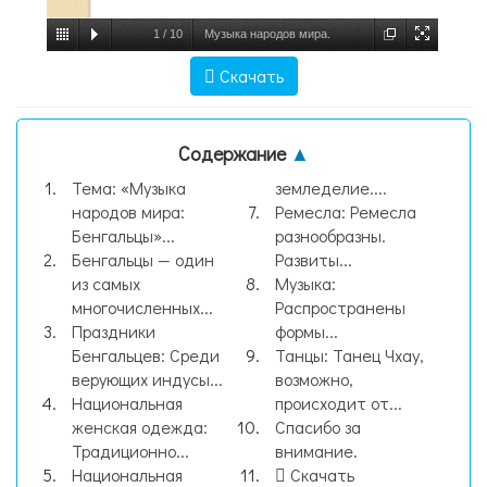
1
/
10
Музыка народов мира.
Бенгальцы, слайд №1
Скачать
Содержание
▲
Тема: «Музыка
земледелие....
народов мира:
Ремесла: Ремесла
Бенгальцы»...
разнообразны.
Бенгальцы — один
Развиты...
из самых
Музыка:
многочисленных...
Распространены
Праздники
формы...
Бенгальцев: Среди
Танцы: Танец Чхау,
верующих индусы...
возможно,
Национальная
происходит от...
женская одежда:
Спасибо за
Традиционно...
внимание.
Национальная
Скачать