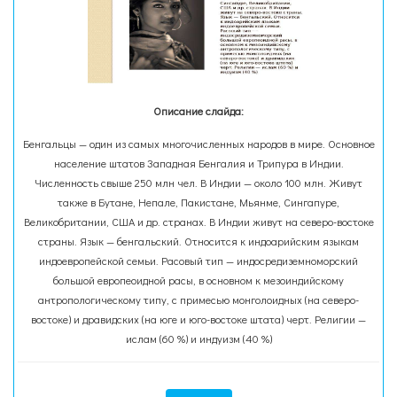
Описание слайда:
Бенгальцы — один из самых многочисленных народов в мире. Основное
население штатов Западная Бенгалия и Трипура в Индии.
Численность свыше 250 млн чел. В Индии — около 100 млн. Живут
также в Бутане, Непале, Пакистане, Мьянме, Сингапуре,
Великобритании, США и др. странах. В Индии живут на северо-востоке
страны. Язык — бенгальский. Относится к индоарийским языкам
индоевропейской семьи. Расовый тип — индосредиземноморский
большой европеоидной расы, в основном к мезоиндийскому
антропологическому типу, с примесью монголоидных (на северо-
востоке) и дравидских (на юге и юго-востоке штата) черт. Религии —
ислам (60 %) и индуизм (40 %)