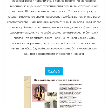
перекидывается через плечо. В период правления Моголов на
территорию индийского субконтинента проникли мусульманские
костюмы. Шальвар камиз - один из таких. Это женская одежда,
которая в последнее время приобретает все больше поклонниц ввиду
своего удобства. Шальвар камиз состоит из нижних брюк - шальваров
(они могут быть как широкими, так и узкими, длинными), платья и
шарфика-накидки. Но по особо торжественным случаям бенгалки
предпочитают одевать ленга-чоли. Ленга-чоли может иметь
множество вариантов, но неотъемлемой частью этого костюма
является юбка, блузка (чоли, которая может быть короткой или
длинной в зависимости от модели) и накидка.
Слайд 5