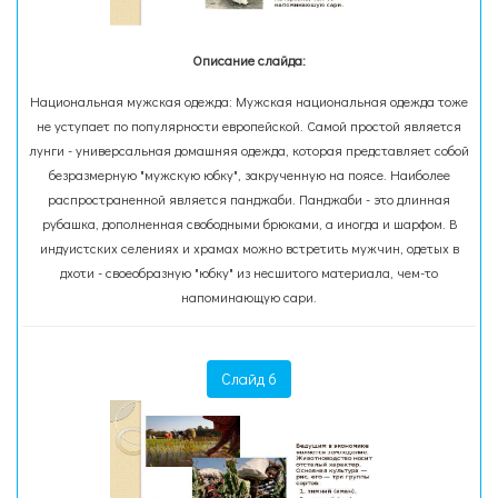
Описание слайда:
Национальная мужская одежда: Мужская национальная одежда тоже
не уступает по популярности европейской. Самой простой является
лунги - универсальная домашняя одежда, которая представляет собой
безразмерную "мужскую юбку", закрученную на поясе. Наиболее
распространенной является панджаби. Панджаби - это длинная
рубашка, дополненная свободными брюками, а иногда и шарфом. В
индуистских селениях и храмах можно встретить мужчин, одетых в
дхоти - своеобразную "юбку" из несшитого материала, чем-то
напоминающую сари.
Слайд 6