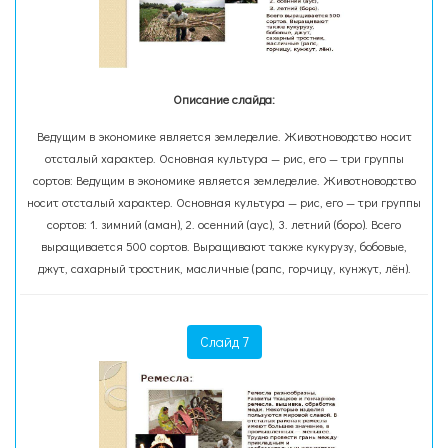
Описание слайда:
Ведущим в экономике является земледелие. Животноводство носит
отсталый характер. Основная культура — рис, его — три группы
сортов: Ведущим в экономике является земледелие. Животноводство
носит отсталый характер. Основная культура — рис, его — три группы
сортов: 1. зимний (аман), 2. осенний (аус), 3. летний (боро). Всего
выращивается 500 сортов. Выращивают также кукурузу, бобовые,
джут, сахарный тростник, масличные (рапс, горчицу, кунжут, лён).
Слайд 7