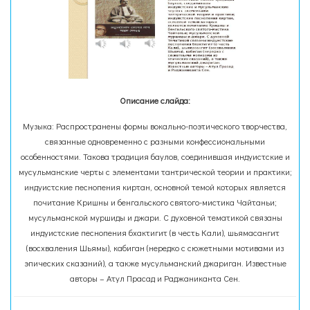
Описание слайда:
Музыка: Распространены формы вокально-поэтического творчества,
связанные одновременно с разными конфессиональными
особенностями. Такова традиция баулов, соединившая индуистские и
мусульманские черты с элементами тантрической теории и практики;
индуистские песнопения киртан, основной темой которых является
почитание Кришны и бенгальского святого-мистика Чайтаньи;
мусульманской муршиды и джари. С духовной тематикой связаны
индуистские песнопения бхактигит (в честь Кали), шьямасангит
(восхваления Шьямы), кабиган (нередко с сюжетными мотивами из
эпических сказаний), а также мусульманский джариган. Известные
авторы – Атул Прасад и Раджаниканта Сен.