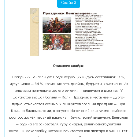
Слайд 3
Описание слайда:
Праздники Бенгальцев: Среди верующих индусы составляют 31 %,
мусульмане — 34 %, кроме них есть джайны, буддисты, христиане. Из
индуизма популярны два его течения — вишнуизм и шактизм. У
шактистов высшая богиня — Кали. Праздник в честь неё — Дурга-
пуджа, отмечается осенью. У вишнуитов главный праздник — Шри
Кришна Джанмаштами, в августе. Из течений вишнуизма наиболее
распространён местный вариант — бенгальский вишнуизм. Бенгалия
— родина его основателя, гуру, ачарьи, религиозного деятеля
Чайтаньи Махапрабху, который почитается как аватара Кришны. Есть