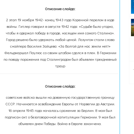
Описание слайда:
2 этап 19 ноября 1942- конец 1943 года Коренной перелом в ходе
войны. Гитлер говорил в августе 1942 года: «Судьбе было угодно,
чтобы я одержал победу в городе, носящем имя самого Сталина».
Город решено было удержать любой ценой. Лозунгом стали слова
снайпера Василия Зайцева: «За Волгой для нас земли нет!»
Фельдмаршал Паулюс со своим штабом сдался в плен. В Германии
по поводу поражения под Сталинградом был объявлен трехдневный
траур
Описание слайда:
советские войска вышли на довоенную государственную границу
СССР. Начинается освобождение Европы от Норвегии до Австрии.
16 апреля 1945 года началось сражение за Берлин. 8 мая был
подписан акт о безоговорочной капитуляции Германии. 9 мая был
объявлен днем Победы. Война в Европе закончена.