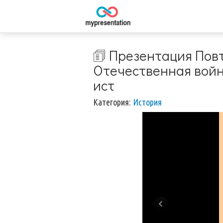
🗊 Презентация Пов
Отечественная война
ист
Категория:
История