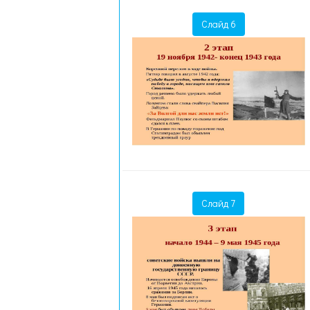
Слайд 6
Слайд 7