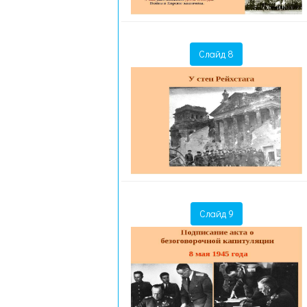
Слайд 8
Слайд 9