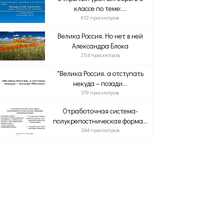
классе по теме:...
612 просмотров
Велика Россия. Но нет в ней
Александра Блока
254 просмотров
"Велика Россия, а отступать
некуда – позади...
379 просмотров
Отработочная система-
полукрепостническая форма...
364 просмотров