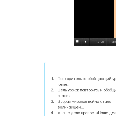
1
/
23
Повт
Повторительно-обобщающий ур
теме:...
Цель урока: повторить и обобщ
знания,...
Вторая мировая война стала
величайшей...
«Наше дело правое. «Наше де