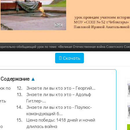
орительно-обобщающий урок по теме: «Великая Отечественная война Советского Союза
проведен учителем ист, слайд №1
Скачать
Содержание
▲
ок по
Знаете ли вы кто это – Георгий...
Знаете ли вы кто это – Адольф
ить
Гитлер-...
Знаете ли вы кто это - Паулюс-
командующий 6...
Цена победы: 1418 дней и ночей
ло
длилась война