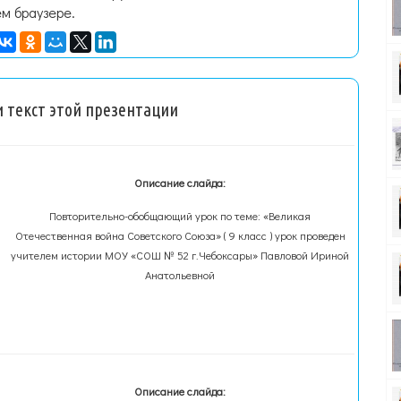
ем браузере.
 текст этой презентации
Описание слайда:
Повторительно-обобщающий урок по теме: «Великая
Отечественная война Советского Союза» ( 9 класс ) урок проведен
учителем истории МОУ «СОШ № 52 г.Чебоксары» Павловой Ириной
Анатольевной
Описание слайда: