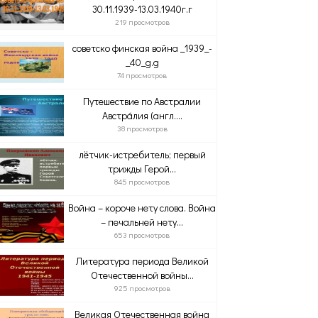
30.11.1939-13.03.1940г.г
219 просмотров
советско финская война _1939_-
_40_g.g
74 просмотров
Путешествие по Австралии
Австра́лия (англ....
38 просмотров
лётчик-истребитель; первый
трижды Герой...
845 просмотров
Война – короче нету слова. Война
– печальней нету...
653 просмотров
Литература периода Великой
Отечественной войны...
925 просмотров
Великая Отечественная война