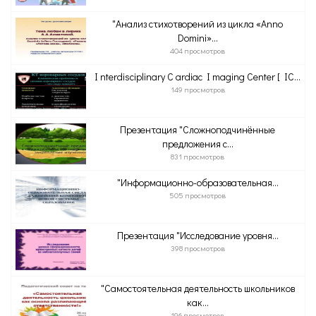
"Анализ стихотворений из цикла «Anno
Domini»...
404 просмотров
I nterdisciplinary C ardiac I maging Center [ IC...
149 просмотров
Презентация "Сложноподчинённые
предложения с...
831 просмотров
"Информационно-образовательная...
505 просмотров
Презентация "Исследование уровня...
398 просмотров
"Самостоятельная деятельность школьников
как...
196 просмотров