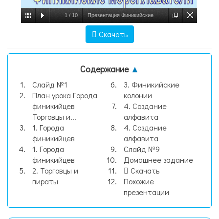
1
/
10
Презентация Финикийские
мореплаватели, слайд №1
Скачать
Содержание
▲
Слайд №1
3. Финикийские
План урока Города
колонии
финикийцев
4. Создание
Торговцы и...
алфавита
1. Города
4. Создание
финикийцев
алфавита
1. Города
Слайд №9
финикийцев
Домашнее задание
2. Торговцы и
Скачать
пираты
Похожие
презентации