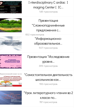
I nterdisciplinary C ardiac I
maging Center [ IC...
149 просмотров
Презентация
"Сложноподчинённые
предложения с...
832 просмотров
"Информационно-
образовательная...
507 просмотров
Презентация "Исследование
уровня...
399 просмотров
"Самостоятельная деятельность
школьников как...
196 просмотров
"Урок литературного чтения во 2
классе по...
767 просмотров