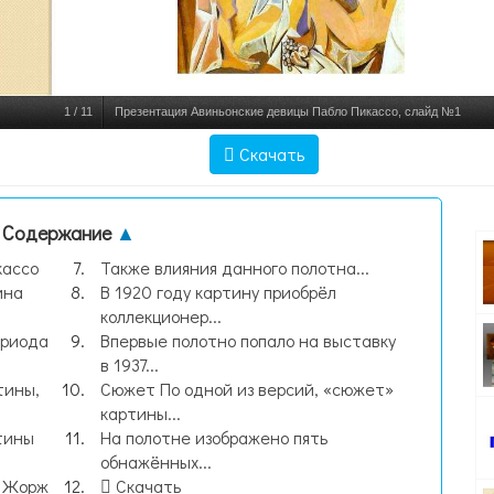
1
/
11
Презентация Авиньонские девицы Пабло Пикассо, слайд №1
Скачать
Содержание
▲
кассо
Также влияния данного полотна...
ина
В 1920 году картину приобрёл
коллекционер...
ериода
Впервые полотно попало на выставку
в 1937...
тины,
Сюжет По одной из версий, «сюжет»
картины...
тины
На полотне изображено пять
обнажённых...
ы Жорж
Скачать