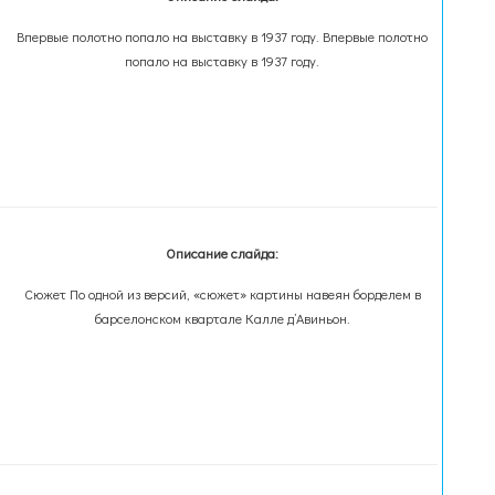
Впервые полотно попало на выставку в 1937 году. Впервые полотно
попало на выставку в 1937 году.
Описание слайда:
Сюжет По одной из версий, «сюжет» картины навеян борделем в
барселонском квартале Калле д’Авиньон.