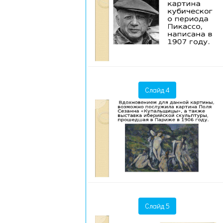
Слайд 4
Слайд 5