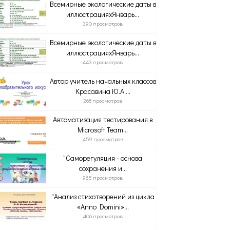
Всемирные экологические даты в
иллюстрацияхЯнварь...
390 просмотров
Всемирные экологические даты в
иллюстрацияхЯнварь...
443 просмотров
Автор учитель начальных классов
Красавина Ю.А....
268 просмотров
Автоматизация тестирования в
Microsoft Team...
459 просмотров
"Саморегуляция - основа
сохранения и...
965 просмотров
"Анализ стихотворений из цикла
«Anno Domini»...
406 просмотров