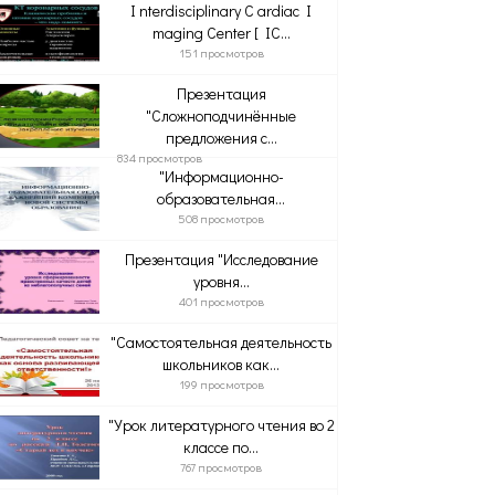
I nterdisciplinary C ardiac I
maging Center [ IC...
151 просмотров
Презентация
"Сложноподчинённые
предложения с...
834 просмотров
"Информационно-
образовательная...
508 просмотров
Презентация "Исследование
уровня...
401 просмотров
"Самостоятельная деятельность
школьников как...
199 просмотров
"Урок литературного чтения во 2
классе по...
767 просмотров