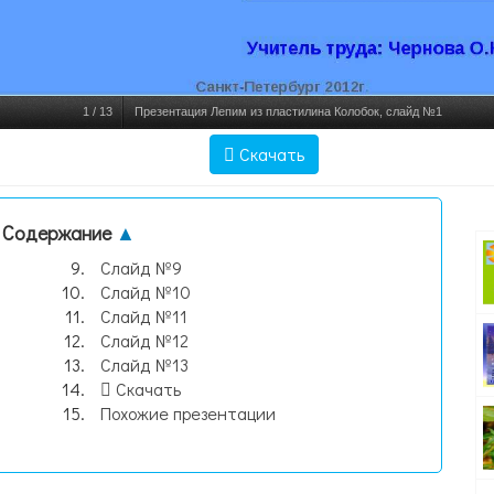
1
/
13
Презентация Лепим из пластилина Колобок, слайд №1
Скачать
Содержание
▲
Слайд №9
Слайд №10
Слайд №11
Слайд №12
Слайд №13
Скачать
Похожие презентации