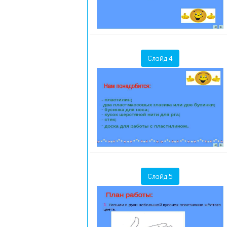
Слайд 4
Слайд 5