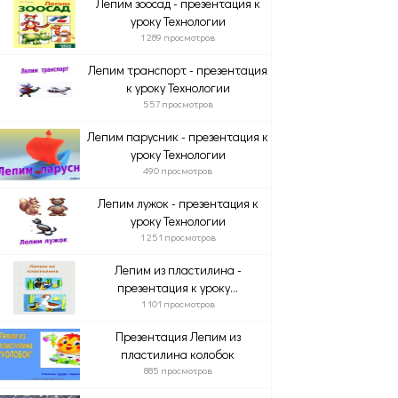
Лепим зоосад - презентация к
уроку Технологии
1 289 просмотров
Лепим транспорт - презентация
к уроку Технологии
557 просмотров
Лепим парусник - презентация к
уроку Технологии
490 просмотров
Лепим лужок - презентация к
уроку Технологии
1 251 просмотров
Лепим из пластилина -
презентация к уроку...
1 101 просмотров
Презентация Лепим из
пластилина колобок
885 просмотров