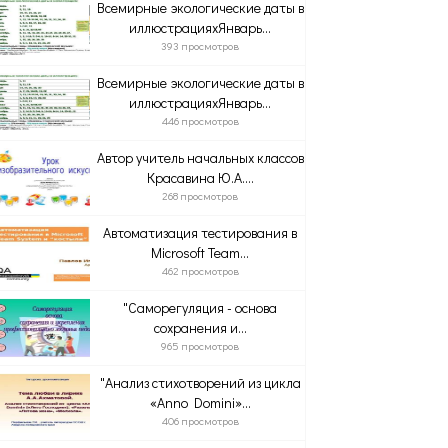
Всемирные экологические даты в
иллюстрацияхЯнварь...
393 просмотров
Всемирные экологические даты в
иллюстрацияхЯнварь...
446 просмотров
Автор учитель начальных классов
Красавина Ю.А....
268 просмотров
Автоматизация тестирования в
Microsoft Team...
462 просмотров
"Саморегуляция - основа
сохранения и...
965 просмотров
"Анализ стихотворений из цикла
«Anno Domini»...
406 просмотров