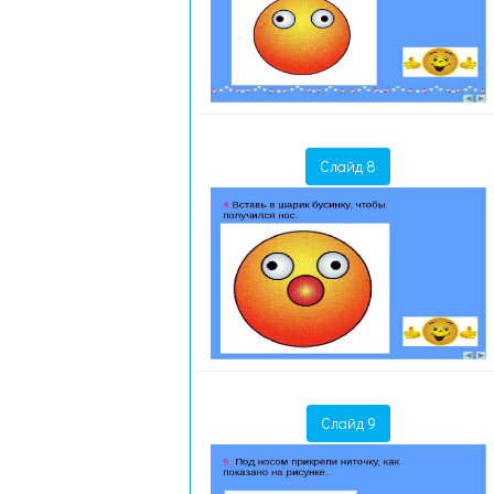
Слайд 8
Слайд 9