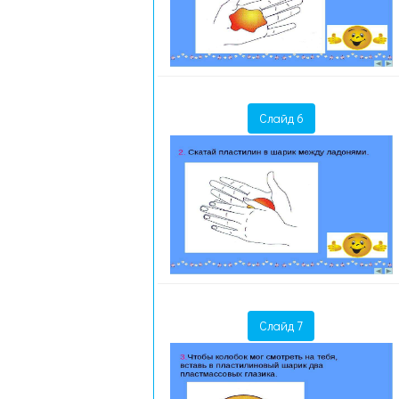
Слайд 6
Слайд 7