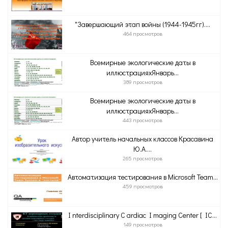
"Завершающий этап войны (1944-1945гг)....
464 просмотров
Всемирные экологические даты в
иллюстрацияхЯнварь...
389 просмотров
Всемирные экологические даты в
иллюстрацияхЯнварь...
443 просмотров
Автор учитель начальных классов Красавина
Ю.А....
265 просмотров
Автоматизация тестирования в Microsoft Team...
459 просмотров
I nterdisciplinary C ardiac I maging Center [ IC...
149 просмотров