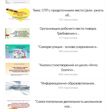
Тема: СПП с придаточными места Цели: узнать
об...
150 просмотров
Организация рабочего места повара.
Требования к...
731 просмотров
"Саморегуляция - основа сохранения и...
960 просмотров
"Анализ стихотворений из цикла «Anno
Domini»...
404 просмотров
"Информационно-образовательная...
505 просмотров
"Самостоятельная деятельность школьников
как...