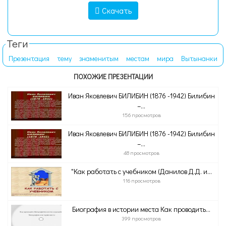
Скачать
Теги
Презентация
тему
знаменитым
местам
мира
Вытынанки
ПОХОЖИЕ ПРЕЗЕНТАЦИИ
Иван Яковлевич БИЛИБИН (1876 -1942) Билибин
–...
156 просмотров
Иван Яковлевич БИЛИБИН (1876 -1942) Билибин
–...
48 просмотров
"Как работать с учебником (Данилов Д.Д. и...
116 просмотров
Биография в истории места Как проводить...
399 просмотров