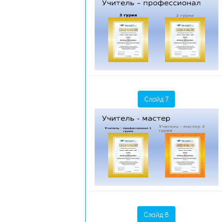
Слайд 7
Слайд 8