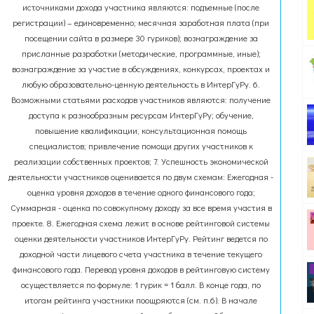
источниками дохода участника являются: подъемные (после
регистрации) – единовременно; месячная заработная плата (при
посещении сайта в размере 30 гуриков); вознаграждение за
присланные разработки (методические, программные, иные);
вознаграждение за участие в обсуждениях, конкурсах, проектах и
любую образовательно-ценную деятельность в ИнтерГуРу. 6.
Возможными статьями расходов участников являются: получение
доступа к разнообразным ресурсам ИнтерГуРу; обучение,
повышение квалификации, консультационная помощь
специалистов; привлечение помощи других участников к
реализации собственных проектов; 7. Успешность экономической
деятельности участников оценивается по двум схемам: Ежегодная -
оценка уровня доходов в течение одного финансового года;
Суммарная - оценка по совокупному доходу за все время участия в
проекте. 8. Ежегодная схема лежит в основе рейтинговой системы
оценки деятельности участников ИнтерГуРу. Рейтинг ведется по
доходной части лицевого счета участника в течение текущего
финансового года. Перевод уровня доходов в рейтинговую систему
осуществляется по формуле: 1 гурик = 1 балл. В конце года, по
итогам рейтинга участники поощряются (см. п.6). В начале