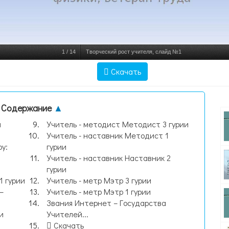
1
/
14
Творческий рост учителя, слайд №1
Скачать
Содержание
▲
н
Учитель - методист Методист 3 гурии
Учитель - наставник Методист 1
у:
гурии
Учитель - наставник Наставник 2
гурии
1 гурии
Учитель - метр Мэтр 3 гурии
–
Учитель - метр Мэтр 1 гурии
Звания Интернет – Государства
и
Учителей...
Скачать