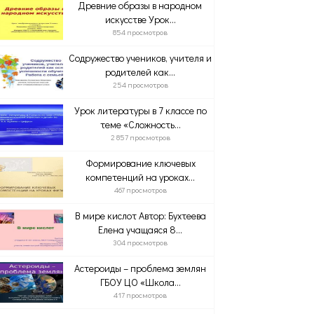
Древние образы в народном
искусстве Урок...
854 просмотров
Содружество учеников, учителя и
родителей как...
254 просмотров
Урок литературы в 7 классе по
теме «Сложность...
2 857 просмотров
Формирование ключевых
компетенций на уроках...
467 просмотров
В мире кислот Автор: Бухтеева
Елена учащаяся 8...
304 просмотров
Астероиды – проблема землян
ГБОУ ЦО «Школа...
417 просмотров