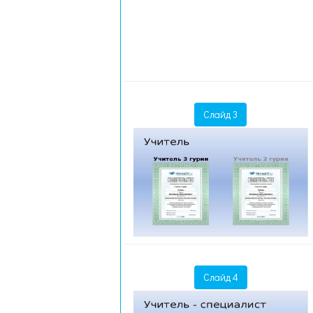
Слайд 3
Слайд 4