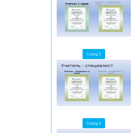
Слайд 5
Слайд 6