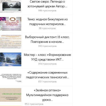
Святое озеро: Легенда о
затонувшей церкви Автор:...
986 просмотров
Тема: модная бижутерия из
подручных материалов...
88 просмотров
Выборочный диктант (6 класс.
Повторение в начале...
390 просмотров
Мастер – класс «Формирование
УУД средствами ИКТ...
394 просмотров
«Содержание современных
педагогических технологий...
651 просмотров
«Зелёная аптека»
Мультимедийная поддержка
урока...
852 просмотров