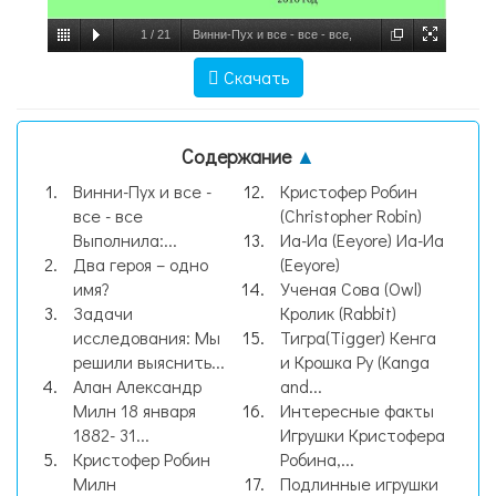
1
/
21
Винни-Пух и все - все - все,
слайд №1
Скачать
Содержание
▲
Винни-Пух и все -
Кристофер Робин
все - все
(Christopher Robin)
Выполнила:...
Иа-Иа (Eeyore) Иа-Иа
Два героя – одно
(Eeyore)
имя?
Ученая Сова (Owl)
Задачи
Кролик (Rabbit)
исследования: Мы
Тигра(Tigger) Кенга
решили выяснить...
и Крошка Ру (Kanga
Алан Александр
and...
Милн 18 января
Интересные факты
1882- 31...
Игрушки Кристофера
Кристофер Робин
Робина,...
Милн
Подлинные игрушки