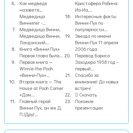
Как медведя
Кристофера Робина:
назовете…
Иа-Иа,...
Медведица
Интересные факты
Виннипег -...
Винни-Пух по
Медведица Винни,
популярности...
Медведица Винни,
Звезда по имени
Лондонский...
Винни-Пух 11 апреля
Книга «Винни Пух»
2006 года
Первая глава была...
Перевод Бориса
Первая книга —
Заходера 1958 год –
Winnie-the-Pooh
первый...
«Винни-Пух»...
Спасибо за
Вторая книга — The
внимание! До новых
House at Pooh Corner
встреч!
«Дом...
Скачать
Главный герой
Похожие
Винни-Пух, он же Д.
презентации
П.(Друг...