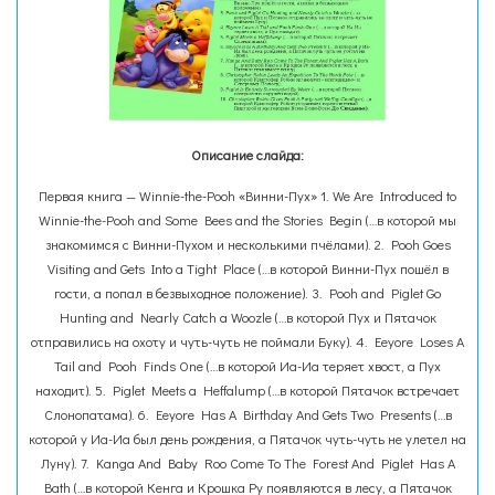
Описание слайда:
Первая книга — Winnie-the-Pooh «Винни-Пух» 1. We Are Introduced to
Winnie-the-Pooh and Some Bees and the Stories Begin (…в которой мы
знакомимся с Винни-Пухом и несколькими пчёлами). 2. Pooh Goes
Visiting and Gets Into a Tight Place (…в которой Винни-Пух пошёл в
гости, а попал в безвыходное положение). 3. Pooh and Piglet Go
Hunting and Nearly Catch a Woozle (…в которой Пух и Пятачок
отправились на охоту и чуть-чуть не поймали Буку). 4. Eeyore Loses A
Tail and Pooh Finds One (…в которой Иа-Иа теряет хвост, а Пух
находит). 5. Piglet Meets a Heffalump (…в которой Пятачок встречает
Слонопатама). 6. Eeyore Has A Birthday And Gets Two Presents (…в
которой у Иа-Иа был день рождения, а Пятачок чуть-чуть не улетел на
Луну). 7. Kanga And Baby Roo Come To The Forest And Piglet Has A
Bath (…в которой Кенга и Крошка Ру появляются в лесу, а Пятачок