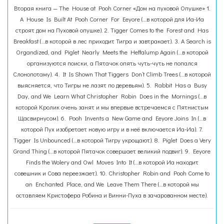
Вторая книга — The House at Pooh Corner «Дом на пуховой Опушке» 1.
A House Is Built At Pooh Corner For Eeyore (…в которой для Иа-Иа
строят дом на Пуховой опушке). 2. Tigger Comes to the Forest and Has
Breakfast (…в которой в лес приходит Тигра и завтракает). 3. A Search is
Organdized, and Piglet Nearly Meets the Heffalump Again (…в которой
организуются поиски, а Пятачок опять чуть-чуть не попался
Слонопотаму). 4. It Is Shown That Tiggers Don’t Climb Trees (…в которой
выясняется, что Тигры не лазят по деревьям). 5. Rabbit Has a Busy
Day, and We Learn What Christopher Robin Does in the Mornings (…в
которой Кролик очень занят и мы впервые встречаемся с Пятнистым
Щасвирнусом). 6. Pooh Invents a New Game and Eeyore Joins In (…в
которой Пух изобретает новую игру и в неё включается Иа-Иа). 7.
Tigger Is Unbounced (…в которой Тигру укрощают). 8. Piglet Does a Very
Grand Thing (…в которой Пятачок совершает великий подвиг). 9. Eeyore
Finds the Wolery and Owl Moves Into It (…в которой Иа находит
совешник и Сова переезжает). 10. Christopher Robin and Pooh Come to
an Enchanted Place, and We Leave Them There (…в которой мы
оставляем Кристофера Робина и Винни-Пуха в зачарованном месте).