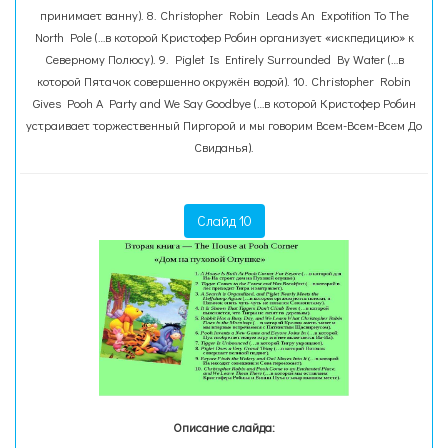
принимает ванну). 8. Christopher Robin Leads An Expotition To The
North Pole (…в которой Кристофер Робин организует «искпедицию» к
Северному Полюсу). 9. Piglet Is Entirely Surrounded By Water (…в
которой Пятачок совершенно окружён водой). 10. Christopher Robin
Gives Pooh A Party and We Say Goodbye (…в которой Кристофер Робин
устраивает торжественный Пиргорой и мы говорим Всем-Всем-Всем До
Свиданья).
Слайд 10
Описание слайда: