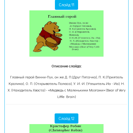
Слайд 11
Описание слайда:
Главный герой Винни-Пух, он же Д. П.(Друг Пятачка), П. К.(Приятель
Кролика), О. П. (Открыватель Полюса), У. И.-И. (Утешитель Иа - Иа); Н.
Х. (Находитель Хвоста) - «Медведь с Маленькими Мозгами» (Bear of Very
Little Brain)
Слайд 12