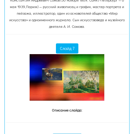
Константи́н Андре́евич Со́мов (30 ноября 1869, Санкт-Петербург — 6
мая 1939,Париж) — русский живописец и график, мастер портрета и
пейзажа, иллюстратор, один из основателей общества «Мир
искусства» и одноименного журнала. Сын искусствоведа и музейного
деятеля А. И. Сомова.
Слайд 7
Описание слайда: