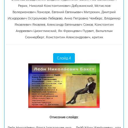
Рерих, Николай Константинович Добужинский, Мстислав
Валерианович Лансере, Евгений Евгеньевич Митрохин, Дмитрий
Исидорович Остроумова-Лебедева, Анна Петровна Чемберс, Владимир
Яковлевич Яковлев, Александр Евгеньевич Сомов, Константин
Андреевич Ционглинский, Ян Францевич Пурвит, Вильгельм
Сюннерберг, Константин Александрович, критик
Слайд 4
Описание слайда:
Лео́н Никола́евич Бакст (настоящее имя — Лейб-Ха́им Изра́илевич, или