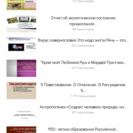
33 просмотров
Отчет об экологическом состоянии
пришкольной...
89 просмотров
Вирус сквернословия Это надо знать! Речь — это...
607 просмотров
"Край мой! Любимая Русь и Мордва! Притчею...
477 просмотров
1) Повествование. 2) Описание. 3) Рассуждение.
1)...
1 775 просмотров
Антропогенез «Создает человека природа, но...
871 просмотров
1150- летию образования Российской...