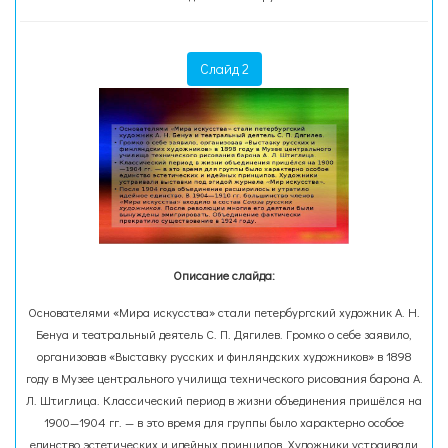
Слайд 2
Описание слайда:
Основателями «Мира искусства» стали петербургский художник А. Н.
Бенуа и театральный деятель С. П. Дягилев. Громко о себе заявило,
организовав «Выставку русских и финляндских художников» в 1898
году в Музее центрального училища технического рисования барона А.
Л. Штиглица. Классический период в жизни объединения пришёлся на
1900—1904 гг. — в это время для группы было характерно особое
единство эстетических и идейных принципов. Художники устраивали