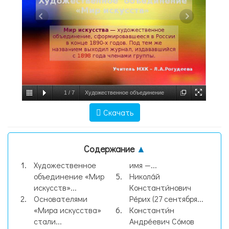
1
/
7
Художественное объединение
«Мир искусств» Мир искусства —
Скачать
художественное объединение,
сформировавшееся в России в конце,
Содержание
▲
слайд №1
Художественное
имя —...
объединение «Мир
Никола́й
искусств»...
Константи́нович
Основателями
Ре́рих (27 сентября...
«Мира искусства»
Константи́н
стали...
Андре́евич Со́мов