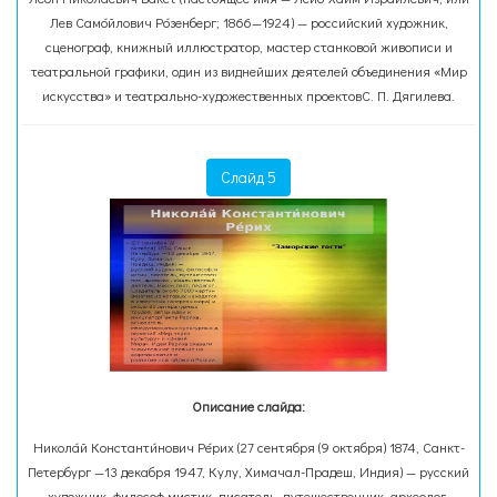
Лев Само́йлович Ро́зенберг; 1866—1924) — российский художник,
сценограф, книжный иллюстратор, мастер станковой живописи и
театральной графики, один из виднейших деятелей объединения «Мир
искусства» и театрально-художественных проектовС. П. Дягилева.
Слайд 5
Описание слайда:
Никола́й Константи́нович Ре́рих (27 сентября (9 октября) 1874, Санкт-
Петербург —13 декабря 1947, Кулу, Химачал-Прадеш, Индия) — русский
художник, философ,мистик, писатель, путешественник, археолог,