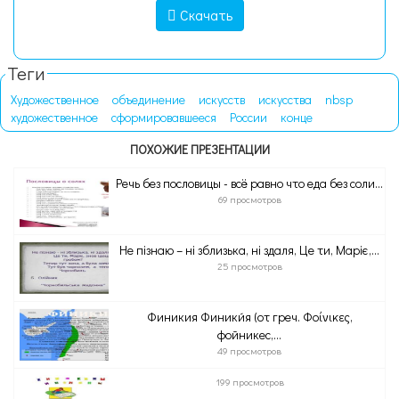
Скачать
Теги
Художественное
объединение
искусств
искусства
nbsp
художественное
сформировавшееся
России
конце
ПОХОЖИЕ ПРЕЗЕНТАЦИИ
Речь без пословицы - всё равно что еда без соли...
69 просмотров
Не пізнаю – ні зблизька, ні здаля, Це ти, Маріє,...
25 просмотров
Финикия Финики́я (от греч. Φοίνικες,
фойникес,...
49 просмотров
199 просмотров