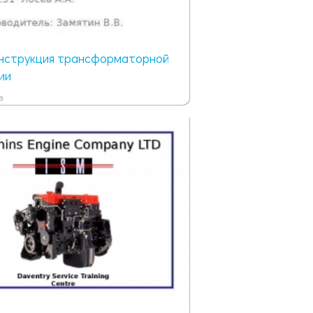
онструкция трансформаторной
ии
в