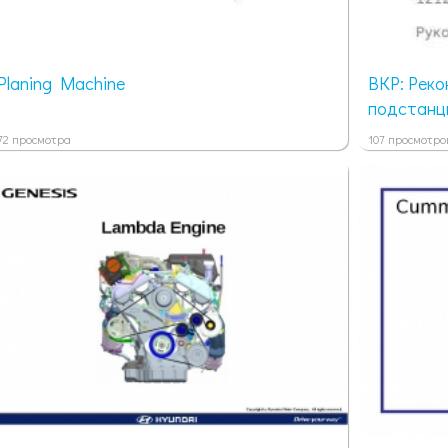
Planing Machine
ВКР: Рек
подстанц
72 просмотра
107 просмотро