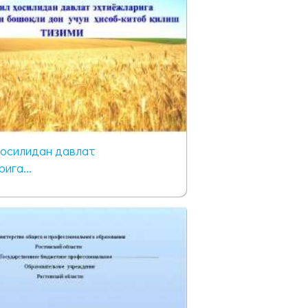
ҳосилидан давлат
ига...