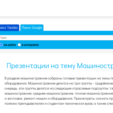
оиск Yandex
Поиск Google
на сайте
в интернете
Презентации на тему Машиностр
9
В разделе машиностроение собраны готовые презентации на темы п
оборудования. Машиностроение делится на три группы - трудоёмкое,
очередь, эти группы делятся на следующие отраслевые подгруппы: 
машиностроение, среднее машиностроение, точное машиностроение,
и заготовок, ремонт машин и оборудования. Просмотреть, скачать 
полезно преподавателям и студентам технических вузов, а также спе