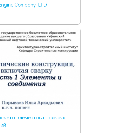
Engine Company LTD
асчета элементов стальных
ций