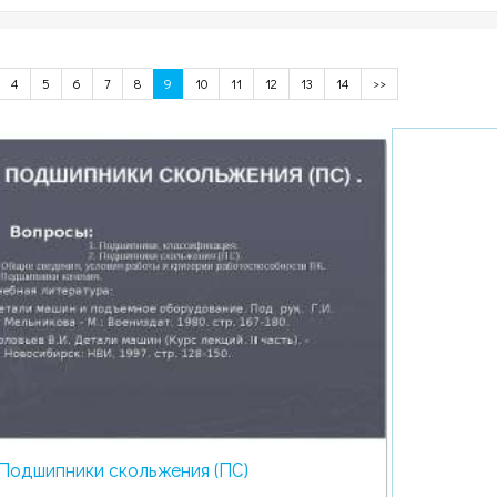
4
5
6
7
8
9
10
11
12
13
14
>>
Подшипники скольжения (ПС)