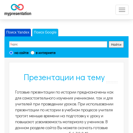
Перек
меню
Поиск Yandex
Поиск Google
на сайте
в интернете
Презентации на тему
История, страница 3
Готовые презентации по истории предназначены как
для самостоятельного изучения учениками, так и для
учителей при проведении уроков. При использовании
презентации по истории в учебном процессе учителя
тратят меньше времени на подготовку к уроку и
повышают усваиваемость материала у учеников. В
данном разделе сайта Вы можете скачать готовые