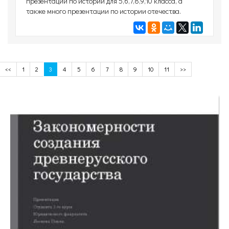
презентации по истории для 5,6,7,8,9,10 класса, а
также много презентации по истории отечества.
<<
1
2
3
4
5
6
7
8
9
10
11
>>