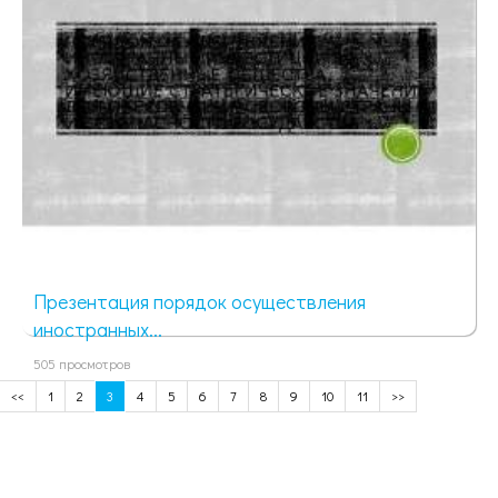
Презентация порядок осуществления
иностранных...
505 просмотров
<<
1
2
3
4
5
6
7
8
9
10
11
>>