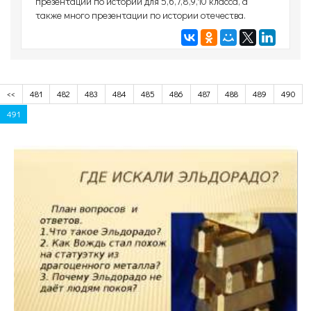
презентации по истории для 5,6,7,8,9,10 класса, а
также много презентации по истории отечества.
<<
481
482
483
484
485
486
487
488
489
490
491