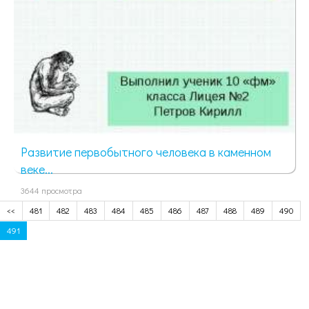
Развитие первобытного человека в каменном
веке...
3644 просмотра
<<
481
482
483
484
485
486
487
488
489
490
491