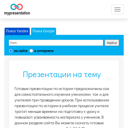
Перек
меню
Поиск Yandex
Поиск Google
на сайте
в интернете
Презентации на тему
История, страница 491
Готовые презентации по истории предназначены как
для самостоятельного изучения учениками, так и для
учителей при проведении уроков. При использовании
презентации по истории в учебном процессе учителя
тратят меньше времени на подготовку к уроку и
повышают усваиваемость материала у учеников. В
данном разделе сайта Вы можете скачать готовые