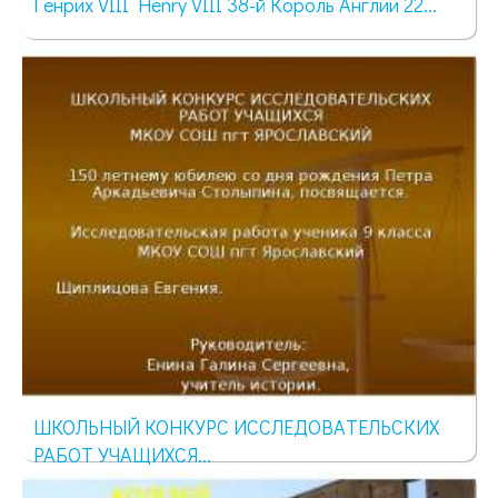
Генрих VIII Henry VIII 38-й Король Англии 22...
621 просмотр
ШКОЛЬНЫЙ КОНКУРС ИССЛЕДОВАТЕЛЬСКИХ
РАБОТ УЧАЩИХСЯ...
2127 просмотров